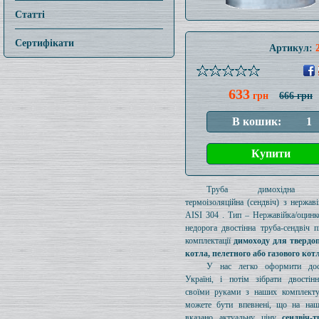
Статті
Сертифікати
Артикул:
633
грн
666 грн
Труба димохідна ут
термоізоляційна (сендвіч) з нержаві
AISI 304 . Тип – Нержавійка/оцинк
недорога двостінна труба-сендвіч п
комплектації
димоходу для твердо
котла, пелетного або газового кот
У нас легко оформити дос
Україні, і потім зібрати двостін
своїми руками з наших комплект
можете бути впевнені, що на наш
вказано актуальну ціну
сендвіч-