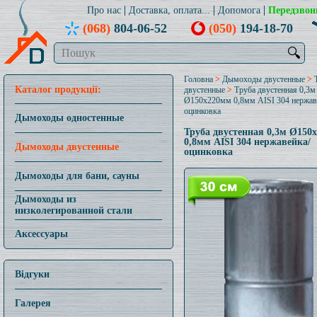
Про нас
Доставка, оплата...
Допомога
Передзвон
(068)
804-06-52
(050)
194-18-70
🔍
Головна
>
Дымоходы двустенные
>
Каталог продукції:
двустенные
>
Труба двустенная 0,3м
Ø150x220мм 0,8мм AISI 304 нержав
оцинковка
Дымоходы одностенные
Труба двустенная 0,3м Ø150
0,8мм AISI 304 нержавейка/
Дымоходы двустенные
оцинковка
Дымоходы для бани, сауны
Дымоходы из
низколегированной стали
Аксессуары
Відгуки
Галерея