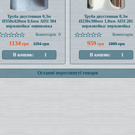
Труба двустенная 0,3м
Труба двустенная 0,3м
Ø350x420мм 0,6мм AISI 304
Ø230x300мм 1,0мм AISI 201
нержавейка/ оцинковка
нержавейка/ нержавейка
Коментарів: 0
Коментарів:
1134
959
грн
1194 грн
грн
1009 грн
Останні переглянуті товари