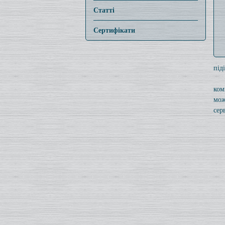
Статті
Сертифікати
під
ком
мож
серв