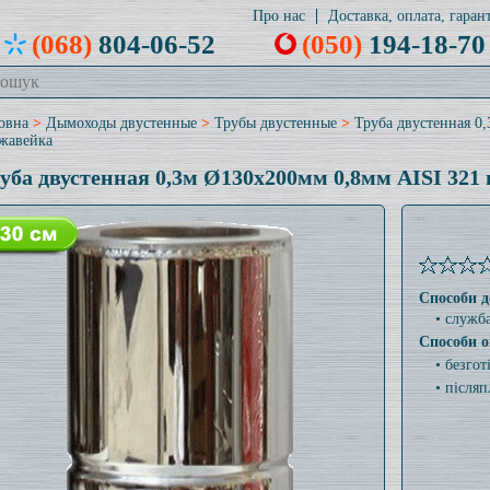
Про нас
Доставка, оплата, гарант
(068)
804-06-52
(050)
194-18-70
овна
>
Дымоходы двустенные
>
Трубы двустенные
>
Труба двустенная 0
жавейка
уба двустенная 0,3м Ø130x200мм 0,8мм AISI 321
Способи д
• служб
Способи о
• безго
• післяп