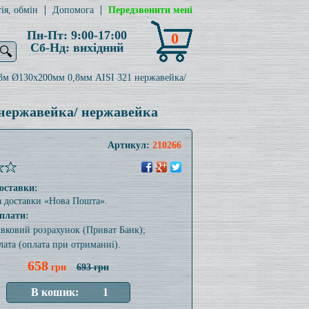
ія, обмін
Допомога
Передзвонити мені
Пн-Пт: 9:00-17:00
0
Сб-Нд: вихідний
🔍
,3м Ø130x200мм 0,8мм AISI 321 нержавейка/
 нержавейка/ нержавейка
Артикул:
210266
оставки:
а доставки «Нова Пошта».
плати:
тівковий розрахунок (Приват Банк);
лата (оплата при отриманні).
658
грн
693 грн