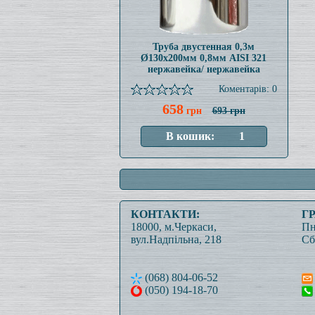
Труба двустенная 0,3м
Ø130x200мм 0,8мм AISI 321
нержавейка/ нержавейка
Коментарів: 0
658
грн
693 грн
КОНТАКТИ:
Г
18000, м.Черкаси,
Пн
вул.Надпільна, 218
Сб
(068) 804-06-52
(050) 194-18-70