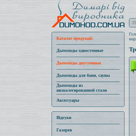
Гол
Каталог продукції:
нер
Тр
Дымоходы одностенные
Дымоходы двустенные
Дымоходы для бани, сауны
Дымоходы из
низколегированной стали
Аксессуары
Відгуки
Галерея