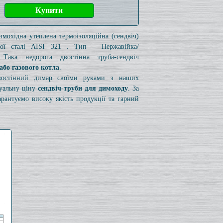
имохідна утеплена термоізоляційна (сендвіч)
чої сталі AISI 321 . Тип – Нержавійка/
 Така недорога двостінна труба-сендвіч
або газового котла
.
двостінний димар своїми руками з наших
туальну ціну
сендвіч-труби для димоходу
. За
рантуємо високу якість продукції та гарний