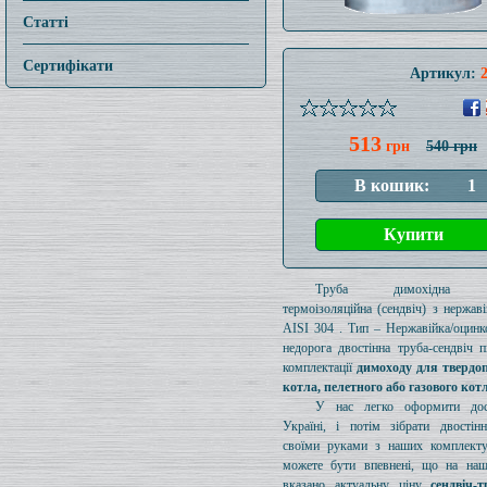
Статті
Сертифікати
Артикул:
513
грн
540 грн
Труба димохідна ут
термоізоляційна (сендвіч) з нержаві
AISI 304 . Тип – Нержавійка/оцинк
недорога двостінна труба-сендвіч п
комплектації
димоходу для твердо
котла, пелетного або газового кот
У нас легко оформити дос
Україні, і потім зібрати двостін
своїми руками з наших комплект
можете бути впевнені, що на наш
вказано актуальну ціну
сендвіч-