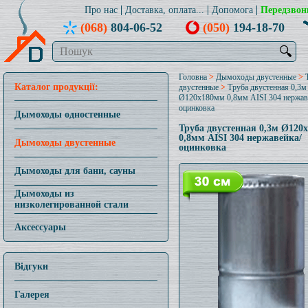
Про нас
Доставка, оплата...
Допомога
Передзвон
(068)
804-06-52
(050)
194-18-70
🔍
Головна
>
Дымоходы двустенные
>
Каталог продукції:
двустенные
>
Труба двустенная 0,3м
Ø120x180мм 0,8мм AISI 304 нержав
оцинковка
Дымоходы одностенные
Труба двустенная 0,3м Ø120
0,8мм AISI 304 нержавейка/
Дымоходы двустенные
оцинковка
Дымоходы для бани, сауны
Дымоходы из
низколегированной стали
Аксессуары
Відгуки
Галерея