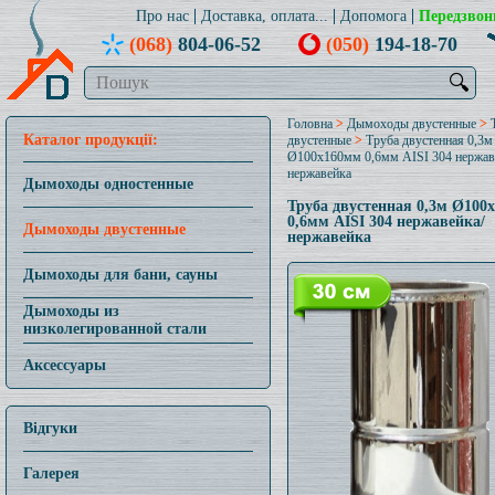
Про нас
Доставка, оплата...
Допомога
Передзвон
(068)
804-06-52
(050)
194-18-70
🔍
Головна
>
Дымоходы двустенные
>
Каталог продукції:
двустенные
>
Труба двустенная 0,3м
Ø100x160мм 0,6мм AISI 304 нержав
нержавейка
Дымоходы одностенные
Труба двустенная 0,3м Ø100
0,6мм AISI 304 нержавейка/
Дымоходы двустенные
нержавейка
Дымоходы для бани, сауны
Дымоходы из
низколегированной стали
Аксессуары
Відгуки
Галерея