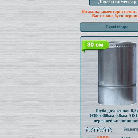
На жаль, коментарів немає,
Вас є шанс бути перши
Схожі товари
Труба двустенная 0,3
Ø300x360мм 0,8мм AISI
нержавейка/ оцинков
Комента