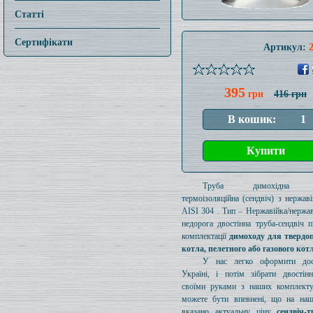
Статті
Сертифікати
Артикул:
395
грн
416 грн
Труба димохідна ут
термоізоляційна (сендвіч) з нержаві
AISI 304 . Тип – Нержавійка/нержав
недорога двостінна труба-сендвіч п
комплектації
димоходу для твердо
котла, пелетного або газового кот
У нас легко оформити дос
Україні, і потім зібрати двостін
своїми руками з наших комплект
можете бути впевнені, що на наш
вказано актуальну ціну
сендвіч-