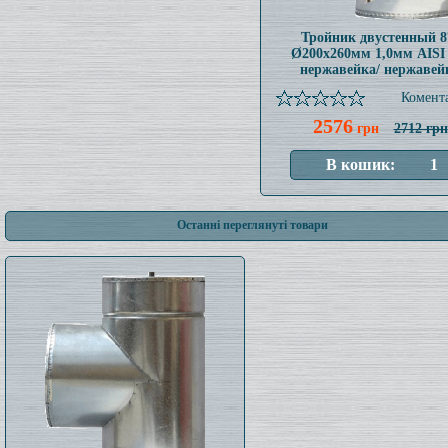
Тройник двустенный 8
Ø200x260мм 1,0мм AISI
нержавейка/ нержавей
Комента
2576
грн
2712 грн
Останні переглянуті товари