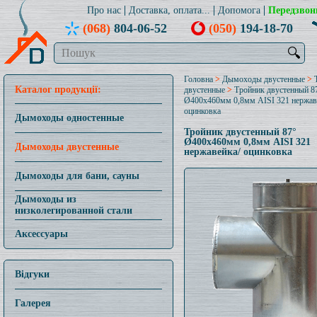
Про нас
Доставка, оплата...
Допомога
Передзвон
(068)
804-06-52
(050)
194-18-70
🔍
Головна
>
Дымоходы двустенные
>
Каталог продукції:
двустенные
>
Тройник двустенный 8
Ø400x460мм 0,8мм AISI 321 нержав
оцинковка
Дымоходы одностенные
Тройник двустенный 87°
Ø400x460мм 0,8мм AISI 321
Дымоходы двустенные
нержавейка/ оцинковка
Дымоходы для бани, сауны
Дымоходы из
низколегированной стали
Аксессуары
Відгуки
Галерея