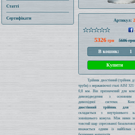
Статті
Сертифікати
Артикул:
5326
грн
5606 грн
Трійник двостінний (трійник дл
труби) з нержавіючої сталі AISI 32
0,8 мм. Він призначений для ком
димовідведення з основним
димохідної системи. Конст
двостінний трійник для д
складається з внутрішнього к
зовнішнього кожуха. Між ними зн
товстий шар спресованої базальтової
вважається одним із найбільш е
безпечних матеріалів.