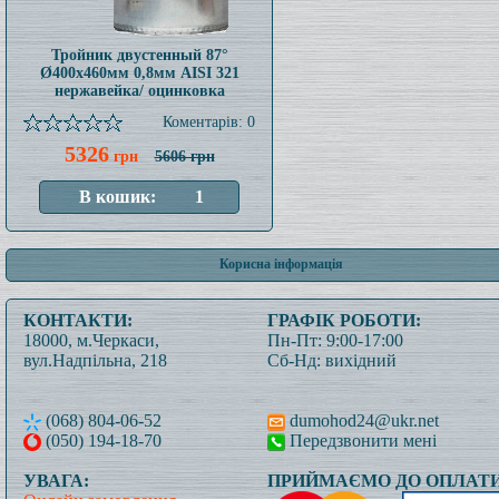
Тройник двустенный 87°
Ø400x460мм 0,8мм AISI 321
нержавейка/ оцинковка
Коментарів: 0
5326
грн
5606 грн
Корисна інформація
КОНТАКТИ:
ГРАФІК РОБОТИ:
18000, м.Черкаси,
Пн-Пт: 9:00-17:00
вул.Надпільна, 218
Сб-Нд: вихідний
(068) 804-06-52
dumohod24@ukr.net
(050) 194-18-70
Передзвонити мені
УВАГА:
ПРИЙМАЄМО ДО ОПЛАТИ