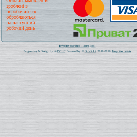
Онлайн замовлення
зроблені в
неробочий час
обробляються
на наступний
робочий день
Всього: 1019877 Сьогодні: 794
Інтернет-магазин «ТеплоДім»
Programing & Design by: ©
DOHC
. Powered by: ©
DoNS 1.7
. 2016-2026.
Розробка сайтів