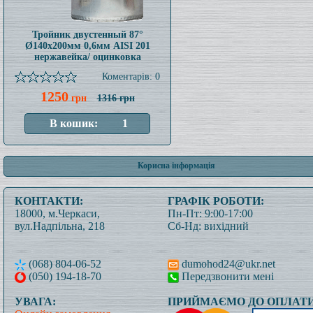
Тройник двустенный 87°
Ø140x200мм 0,6мм AISI 201
нержавейка/ оцинковка
Коментарів: 0
1250
грн
1316 грн
Корисна інформація
КОНТАКТИ:
ГРАФІК РОБОТИ:
18000, м.Черкаси,
Пн-Пт: 9:00-17:00
вул.Надпільна, 218
Сб-Нд: вихідний
(068) 804-06-52
dumohod24@ukr.net
(050) 194-18-70
Передзвонити мені
УВАГА:
ПРИЙМАЄМО ДО ОПЛАТИ