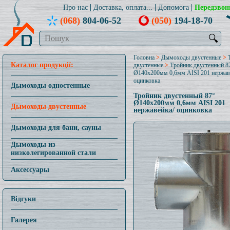
Про нас
Доставка, оплата...
Допомога
Передзвон
(068)
804-06-52
(050)
194-18-70
🔍
Головна
>
Дымоходы двустенные
>
Каталог продукції:
двустенные
>
Тройник двустенный 8
Ø140x200мм 0,6мм AISI 201 нержав
оцинковка
Дымоходы одностенные
Тройник двустенный 87°
Ø140x200мм 0,6мм AISI 201
Дымоходы двустенные
нержавейка/ оцинковка
Дымоходы для бани, сауны
Дымоходы из
низколегированной стали
Аксессуары
Відгуки
Галерея