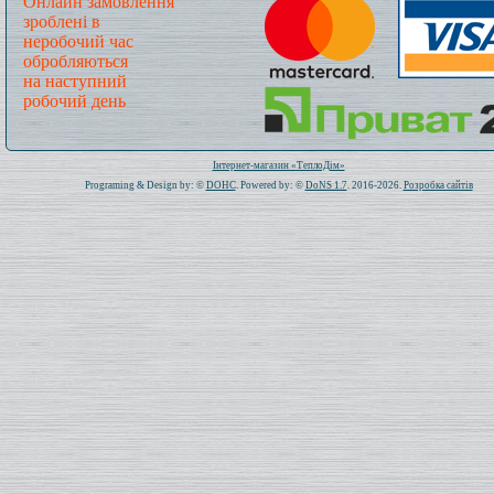
Онлайн замовлення
зроблені в
неробочий час
обробляються
на наступний
робочий день
Всього: 1020717 Сьогодні: 334
Інтернет-магазин «ТеплоДім»
Programing & Design by: ©
DOHC
. Powered by: ©
DoNS 1.7
. 2016-2026.
Розробка сайтів