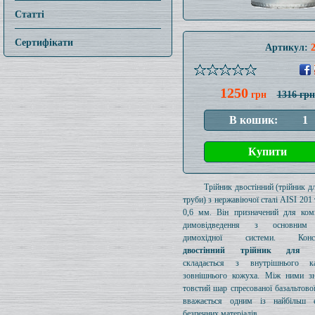
Статті
Сертифікати
Артикул:
1250
грн
1316 грн
Трійник двостінний (трійник дл
труби) з нержавіючої сталі AISI 20
0,6 мм. Він призначений для ком
димовідведення з основним
димохідної системи. Конст
двостінний трійник для д
складається з внутрішнього к
зовнішнього кожуха. Між ними зн
товстий шар спресованої базальтової
вважається одним із найбільш е
безпечних матеріалів.