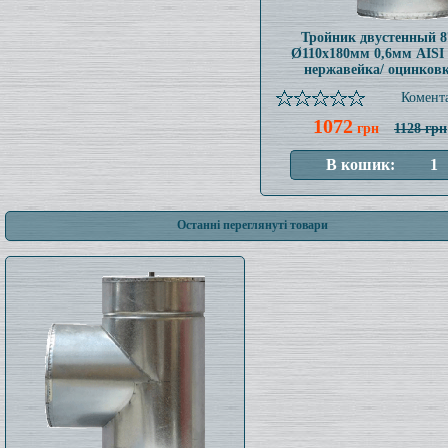
Тройник двустенный 8
Ø110x180мм 0,6мм AISI 
нержавейка/ оцинков
Комента
1072
грн
1128 грн
Останні переглянуті товари