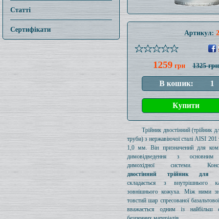
Статті
Сертифікати
Артикул:
1259
грн
1325 грн
Трійник двостінний (трійник дл
труби) з нержавіючої сталі AISI 20
1,0 мм. Він призначений для ком
димовідведення з основним
димохідної системи. Конст
двостінний трійник для д
складається з внутрішнього к
зовнішнього кожуха. Між ними зн
товстий шар спресованої базальтової
вважається одним із найбільш е
безпечних матеріалів.