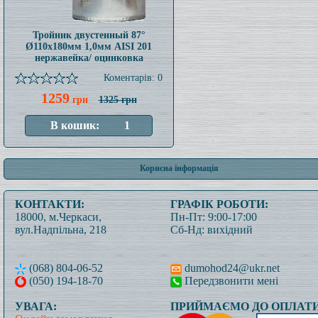
Тройник двустенный 87°
Ø110x180мм 1,0мм AISI 201
нержавейка/ оцинковка
Коментарів: 0
1259
грн
1325 грн
Корисна інформація
КОНТАКТИ:
ГРАФІК РОБОТИ:
18000, м.Черкаси,
Пн-Пт: 9:00-17:00
вул.Надпільна, 218
Сб-Нд: вихідний
(068) 804-06-52
dumohod24@ukr.net
(050) 194-18-70
Передзвонити мені
УВАГА:
ПРИЙМАЄМО ДО ОПЛАТИ