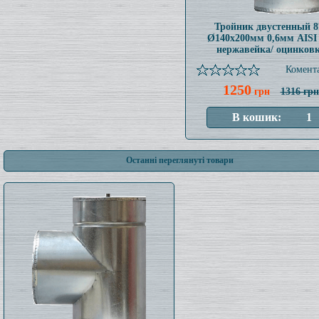
Тройник двустенный 8
Ø140x200мм 0,6мм AISI
нержавейка/ оцинков
Комента
1250
грн
1316 грн
Останні переглянуті товари