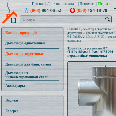
Про нас
Доставка, оплата...
Допомога
Передзвон
(068)
804-06-52
(050)
194-18-70
🔍
Головна
>
Дымоходы двустенные
>
Каталог продукції:
двустенные
>
Тройник двустенный 8
Ø110x180мм 1,0мм AISI 201 нержав
оцинковка
Дымоходы одностенные
Тройник двустенный 87°
Ø110x180мм 1,0мм AISI 201
Дымоходы двустенные
нержавейка/ оцинковка
Дымоходы для бани, сауны
Дымоходы из
низколегированной стали
Аксессуары
Відгуки
Галерея