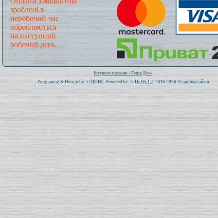
Онлайн замовлення
зроблені в
неробочий час
обробляються
на наступний
робочий день
Всього: 1021366 Сьогодні: 476
Інтернет-магазин «ТеплоДім»
Programing & Design by: ©
DOHC
. Powered by: ©
DoNS 1.7
. 2016-2026.
Розробка сайтів