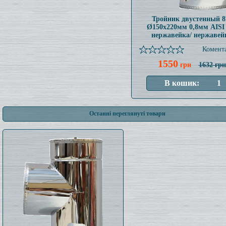
Тройник двустенный 8
Ø150x220мм 0,8мм AISI
нержавейка/ нержавей
Комента
1550
грн
1632 грн
Останні переглянуті товари