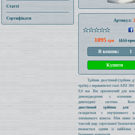
Статті
Сертифікати
Артикул:
1095
грн
1153 грн
Трійник двостінний (трійник дл
труби) з нержавіючої сталі AISI 30
0,6 мм. Він призначений для ком
димовідведення з основним
димохідної системи. Конст
двостінний трійник для д
складається з внутрішнього к
зовнішнього кожуха. Між ними зн
товстий шар спресованої базальтової
вважається одним із найбільш е
безпечних матеріалів.