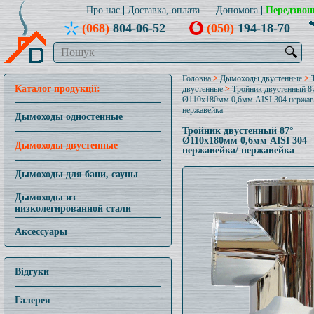
Про нас
Доставка, оплата...
Допомога
Передзвон
(068)
804-06-52
(050)
194-18-70
🔍
Головна
>
Дымоходы двустенные
>
Каталог продукції:
двустенные
>
Тройник двустенный 8
Ø110x180мм 0,6мм AISI 304 нержав
нержавейка
Дымоходы одностенные
Тройник двустенный 87°
Ø110x180мм 0,6мм AISI 304
Дымоходы двустенные
нержавейка/ нержавейка
Дымоходы для бани, сауны
Дымоходы из
низколегированной стали
Аксессуары
Відгуки
Галерея