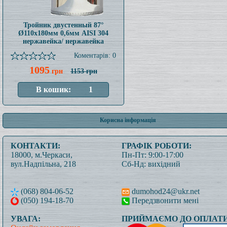
Тройник двустенный 87°
Ø110x180мм 0,6мм AISI 304
нержавейка/ нержавейка
Коментарів: 0
1095
грн
1153 грн
Корисна інформація
КОНТАКТИ:
ГРАФІК РОБОТИ:
18000, м.Черкаси,
Пн-Пт: 9:00-17:00
вул.Надпільна, 218
Сб-Нд: вихідний
(068) 804-06-52
dumohod24@ukr.net
(050) 194-18-70
Передзвонити мені
УВАГА:
ПРИЙМАЄМО ДО ОПЛАТИ