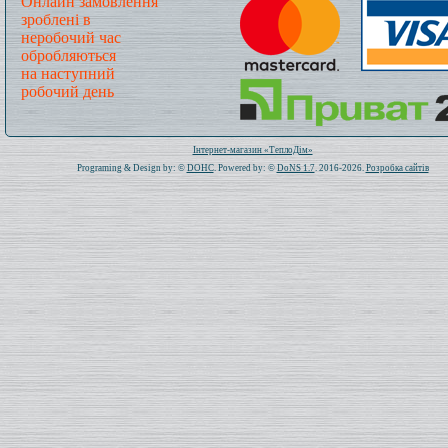
Онлайн замовлення
зроблені в
неробочий час
обробляються
на наступний
робочий день
Всього: 1019813 Сьогодні: 730
Інтернет-магазин «ТеплоДім»
Programing & Design by: ©
DOHC
. Powered by: ©
DoNS 1.7
. 2016-2026.
Розробка сайтів