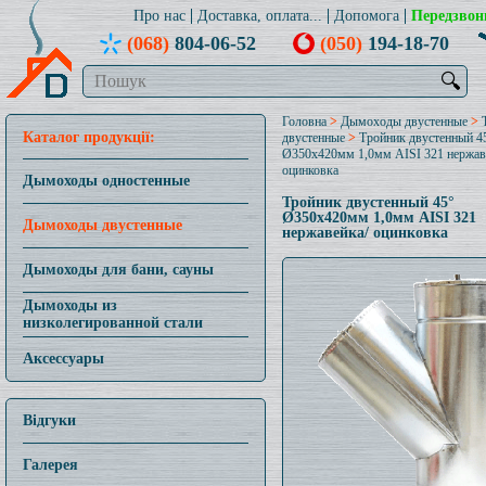
Про нас
Доставка, оплата...
Допомога
Передзвон
(068)
804-06-52
(050)
194-18-70
🔍
Головна
>
Дымоходы двустенные
>
Каталог продукції:
двустенные
>
Тройник двустенный 4
Ø350x420мм 1,0мм AISI 321 нержав
оцинковка
Дымоходы одностенные
Тройник двустенный 45°
Ø350x420мм 1,0мм AISI 321
Дымоходы двустенные
нержавейка/ оцинковка
Дымоходы для бани, сауны
Дымоходы из
низколегированной стали
Аксессуары
Відгуки
Галерея