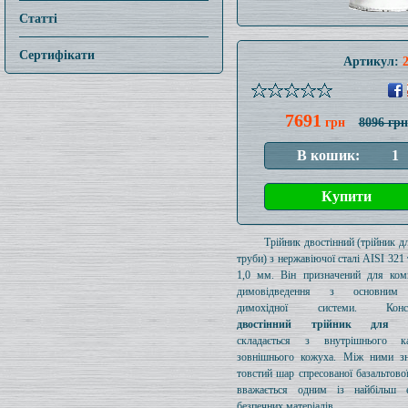
Статті
Сертифікати
Артикул:
7691
грн
8096 грн
Трійник двостінний (трійник дл
труби) з нержавіючої сталі AISI 32
1,0 мм. Він призначений для ком
димовідведення з основним
димохідної системи. Конст
двостінний трійник для д
складається з внутрішнього к
зовнішнього кожуха. Між ними зн
товстий шар спресованої базальтової
вважається одним із найбільш е
безпечних матеріалів.