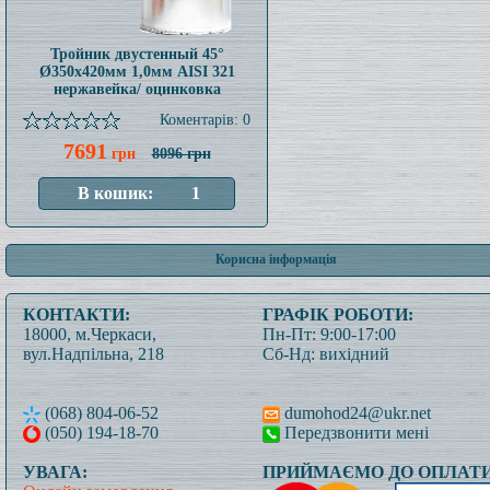
Тройник двустенный 45°
Ø350x420мм 1,0мм AISI 321
нержавейка/ оцинковка
Коментарів: 0
7691
грн
8096 грн
Корисна інформація
КОНТАКТИ:
ГРАФІК РОБОТИ:
18000, м.Черкаси,
Пн-Пт: 9:00-17:00
вул.Надпільна, 218
Сб-Нд: вихідний
(068) 804-06-52
dumohod24@ukr.net
(050) 194-18-70
Передзвонити мені
УВАГА:
ПРИЙМАЄМО ДО ОПЛАТИ