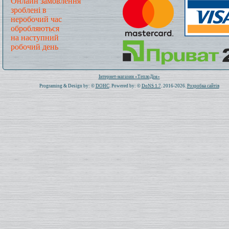
Онлайн замовлення
зроблені в
неробочий час
обробляються
на наступний
робочий день
Всього: 1021077 Сьогодні: 187
Інтернет-магазин «ТеплоДім»
Programing & Design by: ©
DOHC
. Powered by: ©
DoNS 1.7
. 2016-2026.
Розробка сайтів