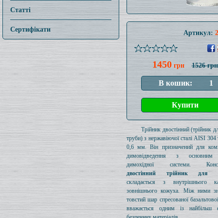
Статті
Сертифікати
Артикул:
1450
грн
1526 грн
Трійник двостінний (трійник дл
труби) з нержавіючої сталі AISI 30
0,6 мм. Він призначений для ком
димовідведення з основним
димохідної системи. Конст
двостінний трійник для д
складається з внутрішнього к
зовнішнього кожуха. Між ними зн
товстий шар спресованої базальтової
вважається одним із найбільш е
безпечних матеріалів.