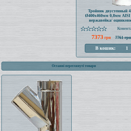
Тройник двустенный 4
Ø400x460мм 0,8мм AISI
нержавейка/ оцинков
Комента
7373
грн
7761 грн
Останні переглянуті товари