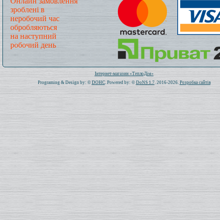
Онлайн замовлення
зроблені в
неробочий час
обробляються
на наступний
робочий день
Всього: 1020485 Сьогодні: 102
Інтернет-магазин «ТеплоДім»
Programing & Design by: ©
DOHC
. Powered by: ©
DoNS 1.7
. 2016-2026.
Розробка сайтів