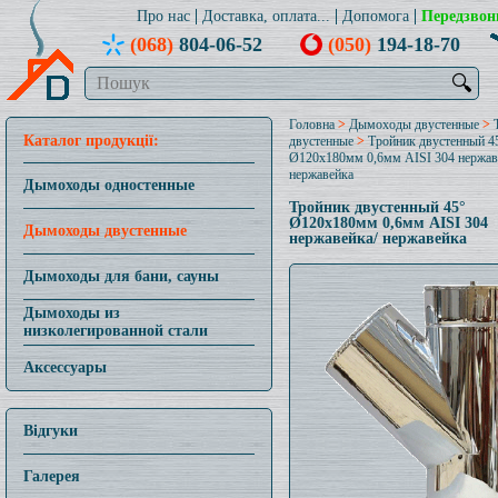
Про нас
Доставка, оплата...
Допомога
Передзвон
(068)
804-06-52
(050)
194-18-70
🔍
Головна
>
Дымоходы двустенные
>
Каталог продукції:
двустенные
>
Тройник двустенный 4
Ø120x180мм 0,6мм AISI 304 нержав
нержавейка
Дымоходы одностенные
Тройник двустенный 45°
Ø120x180мм 0,6мм AISI 304
Дымоходы двустенные
нержавейка/ нержавейка
Дымоходы для бани, сауны
Дымоходы из
низколегированной стали
Аксессуары
Відгуки
Галерея