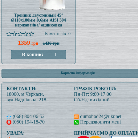
Тройник двустенный 45°
Ø110x180мм 0,6мм AISI 304
нержавейка/ оцинковка
Коментарів: 0
1359
грн
1430 грн
Корисна інформація
КОНТАКТИ:
ГРАФІК РОБОТИ:
18000, м.Черкаси,
Пн-Пт: 9:00-17:00
вул.Надпільна, 218
Сб-Нд: вихідний
(068) 804-06-52
dumohod24@ukr.net
(050) 194-18-70
Передзвонити мені
УВАГА:
ПРИЙМАЄМО ДО ОПЛАТИ