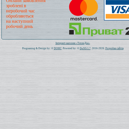
Онлайн замовлення
зроблені в
неробочий час
обробляються
на наступний
робочий день
Всього: 1021041 Сьогодні: 151
Інтернет-магазин «ТеплоДім»
Programing & Design by: ©
DOHC
. Powered by: ©
DoNS 1.7
. 2016-2026.
Розробка сайтів