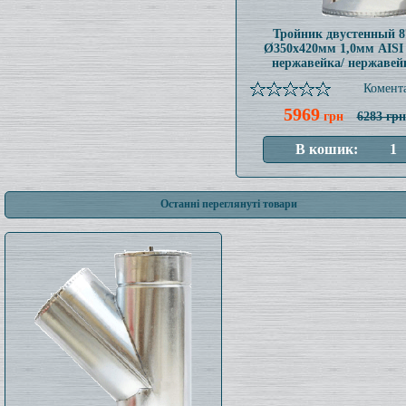
Тройник двустенный 8
Ø350x420мм 1,0мм AISI
нержавейка/ нержавей
Комента
5969
грн
6283 грн
Останні переглянуті товари