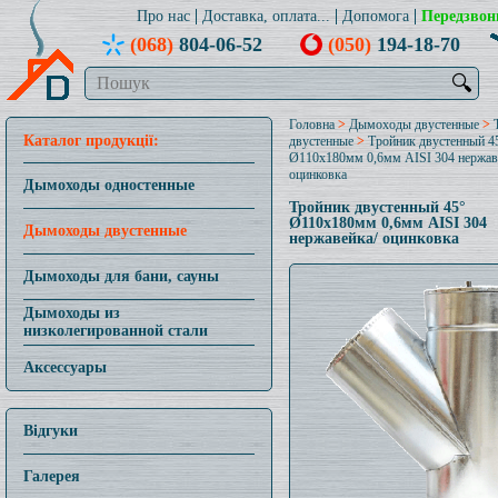
Про нас
Доставка, оплата...
Допомога
Передзвон
(068)
804-06-52
(050)
194-18-70
🔍
Головна
>
Дымоходы двустенные
>
Каталог продукції:
двустенные
>
Тройник двустенный 4
Ø110x180мм 0,6мм AISI 304 нержав
оцинковка
Дымоходы одностенные
Тройник двустенный 45°
Ø110x180мм 0,6мм AISI 304
Дымоходы двустенные
нержавейка/ оцинковка
Дымоходы для бани, сауны
Дымоходы из
низколегированной стали
Аксессуары
Відгуки
Галерея