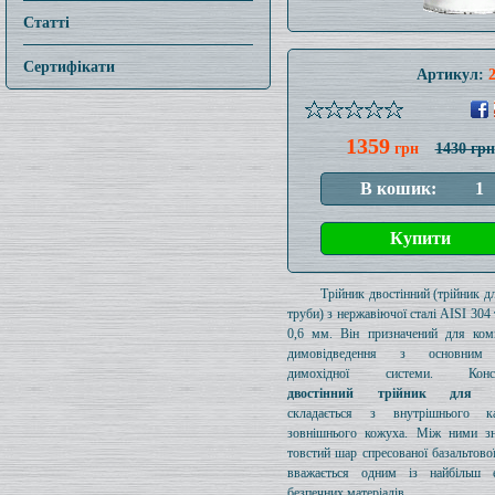
Статті
Сертифікати
Артикул:
1359
грн
1430 грн
Трійник двостінний (трійник дл
труби) з нержавіючої сталі AISI 30
0,6 мм. Він призначений для ком
димовідведення з основним
димохідної системи. Конст
двостінний трійник для д
складається з внутрішнього к
зовнішнього кожуха. Між ними зн
товстий шар спресованої базальтової
вважається одним із найбільш е
безпечних матеріалів.