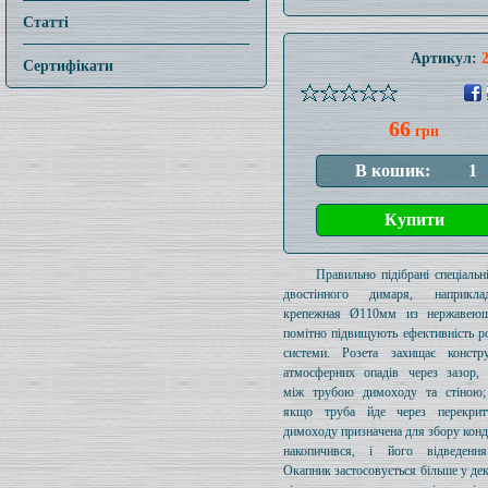
Статті
Артикул:
Сертифікати
66
грн
Правильно підібрані спеціальн
двостінного димаря, наприкл
крепежная Ø110мм из нержавеющ
помітно підвищують ефективність ро
системи. Розета захищає констр
атмосферних опадів через зазор, 
між трубою димоходу та стіною; 
якщо труба йде через перекрит
димоходу призначена для збору конд
накопичився, і його відведення
Окапник застосовується більше у де