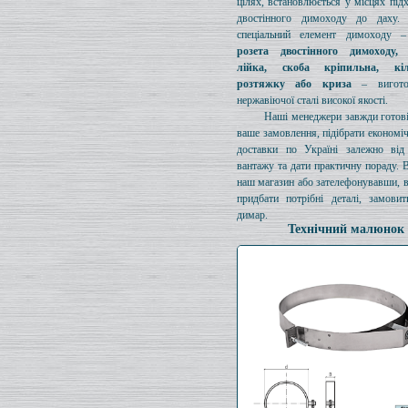
цілях, встановлюється у місцях під
двостінного димоходу до даху. 
спеціальний елемент димоходу 
розета двостінного димоходу,
лійка, скоба кріпильна, кі
розтяжку або криза
– вигото
нержавіючої сталі високої якості.
Наші менеджери завжди готов
ваше замовлення, підібрати економі
доставки по Україні залежно від 
вантажу та дати практичну пораду. 
наш магазин або зателефонувавши, 
придбати потрібні деталі, замови
димар.
Технічний малюнок