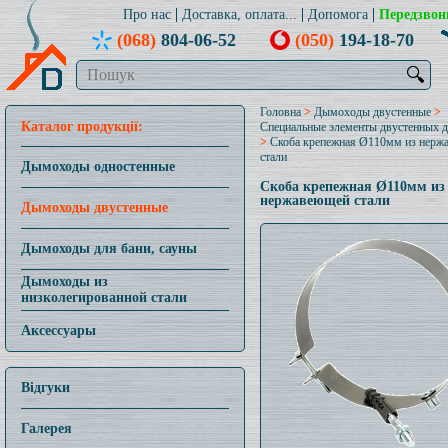
Про нас
Доставка, оплата...
Допомога
Передзвон
(068)
804-06-52
(050)
194-18-70
🔍
Головна
>
Дымоходы двустенные
>
Каталог продукції:
Специальные элементы двустенных 
>
Скоба крепежная Ø110мм из нерж
стали
Дымоходы одностенные
Скоба крепежная Ø110мм из
нержавеющей стали
Дымоходы двустенные
Дымоходы для бани, сауны
Дымоходы из
низколегированной стали
Аксессуары
Відгуки
Галерея