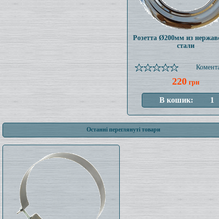
Розетта Ø200мм из нержа
стали
Комента
220
грн
Останні переглянуті товари