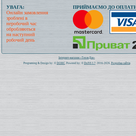
УВАГА:
ПРИЙМАЄМО ДО ОПЛАТИ
Онлайн замовлення
зроблені в
неробочий час
обробляються
на наступний
робочий день
Всього: 1021300 Сьогодні: 410
Інтернет-магазин «ТеплоДім»
Programing & Design by: ©
DOHC
. Powered by: ©
DoNS 1.7
. 2016-2026.
Розробка сайтів