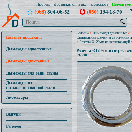
Про нас
Доставка, оплата...
Допомога
Передзвон
(068)
804-06-52
(050)
194-18-70
🔍
Головна
>
Дымоходы двустенные
>
Каталог продукції:
Специальные элементы двустенных 
>
Розетта Ø120мм из нержавеющей 
Дымоходы одностенные
Розетта Ø120мм из нержаве
стали
Дымоходы двустенные
Дымоходы для бани, сауны
Дымоходы из
низколегированной стали
Аксессуары
Відгуки
Галерея