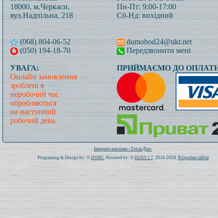
18000, м.Черкаси,
Пн-Пт: 9:00-17:00
вул.Надпільна, 218
Сб-Нд: вихідний
(068) 804-06-52
dumohod24@ukr.net
(050) 194-18-70
Передзвонити мені
УВАГА:
ПРИЙМАЄМО ДО ОПЛАТИ
Онлайн замовлення
зроблені в
неробочий час
обробляються
на наступний
робочий день
Всього: 1020022 Сьогодні: 112
Інтернет-магазин «ТеплоДім»
Programing & Design by: ©
DOHC
. Powered by: ©
DoNS 1.7
. 2016-2026.
Розробка сайтів