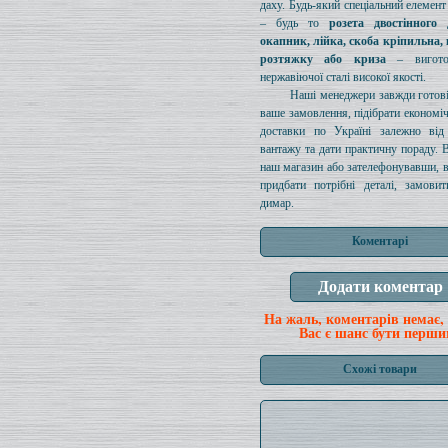
даху. Будь-який спеціальний елемен
– будь то
розета двостінного 
окапник, лійка, скоба кріпильна, 
розтяжку або криза
– вигото
нержавіючої сталі високої якості.
Наші менеджери завжди готов
ваше замовлення, підібрати економі
доставки по Україні залежно від 
вантажу та дати практичну пораду. 
наш магазин або зателефонувавши, 
придбати потрібні деталі, замови
димар.
Коментарі
На жаль, коментарів немає,
Вас є шанс бути перши
Схожі товари