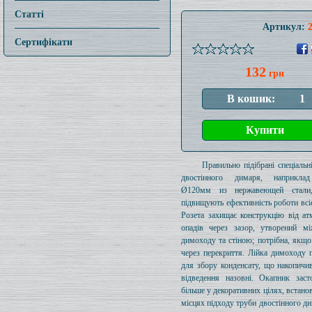
Статті
Артикул:
Сертифікати
132
грн
Правильно підібрані спеціальн
двостінного димаря, наприкла
Ø120мм из нержавеющей стали,
підвищують ефективність роботи всіє
Розета захищає конструкцію від а
опадів через зазор, утворений м
димоходу та стіною; потрібна, якщо
через перекриття. Лійка димоходу 
для збору конденсату, що накопичив
відведення назовні. Окапник заст
більше у декоративних цілях, встано
місцях підходу труби двостінного д