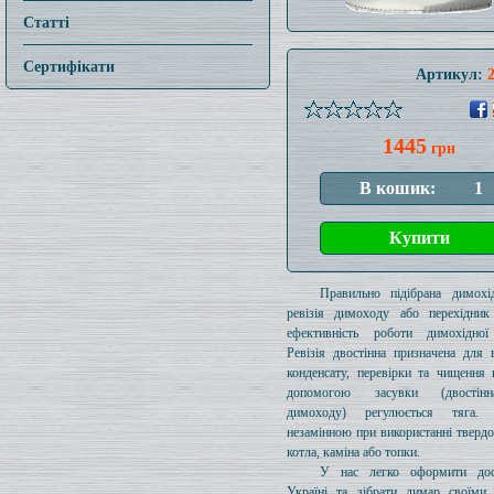
Статті
Сертифікати
Артикул:
1445
грн
Правильно підібрана димохід
ревізія димоходу або перехідник
ефективність роботи димохідної
Ревізія двостінна призначена для 
конденсату, перевірки та чищення 
допомогою засувки (двостін
димоходу) регулюється тяга.
незамінною при використанні тверд
котла, каміна або топки.
У нас легко оформити дос
Україні та зібрати димар своїми