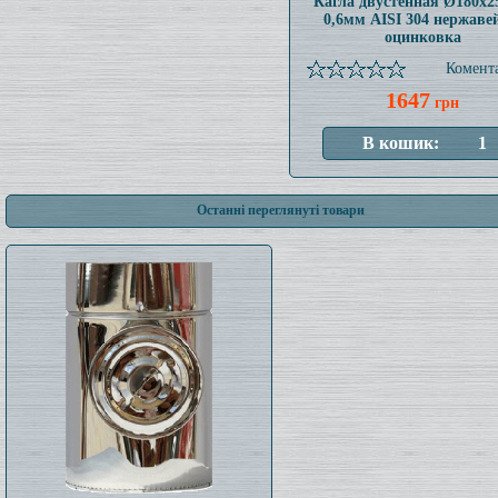
Кагла двустенная Ø180x
0,6мм AISI 304 нержаве
оцинковка
Комента
1647
грн
Останні переглянуті товари