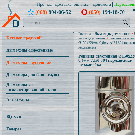
Про нас
Доставка, оплата...
Допомога
Передзвон
(068)
804-06-52
(050)
194-18-70
🔍
Головна
>
Дымоходы двустенные
>
Каталог продукції:
каглы двустенные
>
Ревизия двустен
Ø150x220мм 0,6мм AISI 304 нержав
нержавейка
Дымоходы одностенные
Ревизия двустенная Ø150x2
0,6мм AISI 304 нержавейка/
Дымоходы двустенные
нержавейка
Дымоходы для бани, сауны
Дымоходы из
низколегированной стали
Аксессуары
Відгуки
Галерея