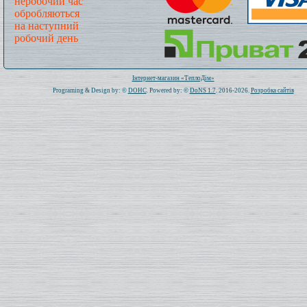
неробочий час
обробляються
на наступний
робочий день
Всього: 1020056 Сьогодні: 146
Інтернет-магазин «ТеплоДім»
Programing & Design by: ©
DOHC
. Powered by: ©
DoNS 1.7
. 2016-2026.
Розробка сайтів