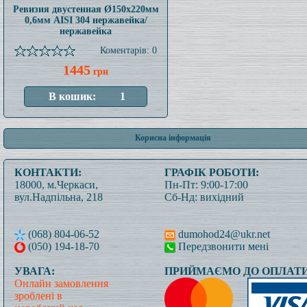
Ревизия двустенная Ø150x220мм
0,6мм AISI 304 нержавейка/
нержавейка
Коментарів: 0
1445
грн
Корисна інформація
КОНТАКТИ:
ГРАФІК РОБОТИ:
18000, м.Черкаси,
Пн-Пт: 9:00-17:00
вул.Надпільна, 218
Сб-Нд: вихідний
(068) 804-06-52
dumohod24@ukr.net
(050) 194-18-70
Передзвонити мені
УВАГА:
ПРИЙМАЄМО ДО ОПЛАТИ
Онлайн замовлення
зроблені в