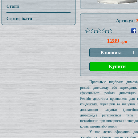
Статті
Сертифікати
Артикул:
1289
грн
Правильно підібрана димохід
ревізія димоходу або перехідник
ефективність роботи димохідної
Ревізія двостінна призначена для 
конденсату, перевірки та чищення 
допомогою засувки (двостін
димоходу) регулюється тяга.
незамінною при використанні тверд
котла, каміна або топки.
У нас легко оформити дос
Україні та зібрати димар своїми