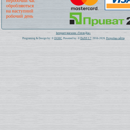
неробочий час
обробляються
на наступний
робочий день
Всього: 1019812 Сьогодні: 729
Інтернет-магазин «ТеплоДім»
Programing & Design by: ©
DOHC
. Powered by: ©
DoNS 1.7
. 2016-2026.
Розробка сайтів