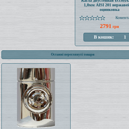
Кагла двустенная Ø350x
1,0мм AISI 201 нержаве
оцинковка
Комента
2791
грн
Останні переглянуті товари