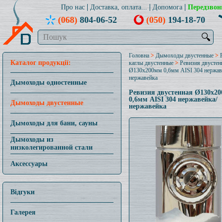
Про нас
Доставка, оплата...
Допомога
Передзвон
(068)
804-06-52
(050)
194-18-70
🔍
Головна
>
Дымоходы двустенные
>
Каталог продукції:
каглы двустенные
>
Ревизия двустен
Ø130x200мм 0,6мм AISI 304 нержав
нержавейка
Дымоходы одностенные
Ревизия двустенная Ø130x2
0,6мм AISI 304 нержавейка/
Дымоходы двустенные
нержавейка
Дымоходы для бани, сауны
Дымоходы из
низколегированной стали
Аксессуары
Відгуки
Галерея