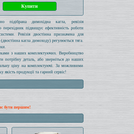
ьно підібрана димохідна кагла, ревізія
о перехідник підвищує ефективність роботи
системи. Ревізія двостінна призначена для
(двостінна кагла димоходу) регулюється тяга.
пки.
 руками з наших комплектуючих. Виробництво
ти потрібну деталь, або зверніться до наших
уальну ціну на комплектуючі. За можливими
 якість продукції та гарний сервіс!
нс бути першим!