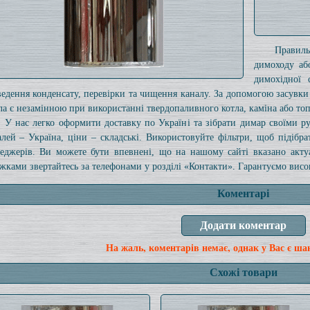
Правил
димоходу аб
димохідної 
ведення конденсату, перевірки та чищення каналу. За допомогою засувки 
ла є незамінною при використанні твердопаливного котла, каміна або то
У нас легко оформити доставку по Україні та зібрати димар своїми
алей – Україна, ціни – складські. Використовуйте фільтри, щоб підібра
еджерів. Ви можете бути впевнені, що на нашому сайті вказано акт
жками звертайтесь за телефонами у розділі «Контакти». Гарантуємо високу
Коментарі
На жаль, коментарів немає, однак у Вас є ша
Схожі товари