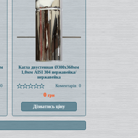
мм
Кагла двустенная Ø300x360мм
1,0мм AISI 304 нержавейка/
нержавейка
 0
Коментарів: 0
0
грн