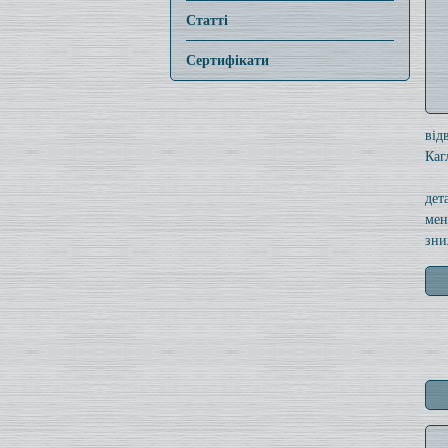
Статті
Сертифікати
від
Каг
дет
мен
зни