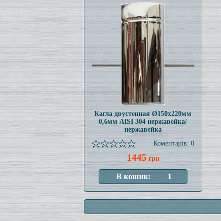
Кагла двустенная Ø150x220мм
0,6мм AISI 304 нержавейка/
нержавейка
Коментарів: 0
1445
грн