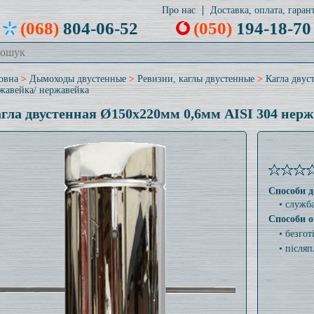
Про нас
Доставка, оплата, гарант
(068)
804-06-52
(050)
194-18-70
овна
>
Дымоходы двустенные
>
Ревизии, каглы двустенные
>
Кагла двус
жавейка/ нержавейка
гла двустенная Ø150x220мм 0,6мм AISI 304 нер
Способи д
• служб
Способи о
• безго
• післяп