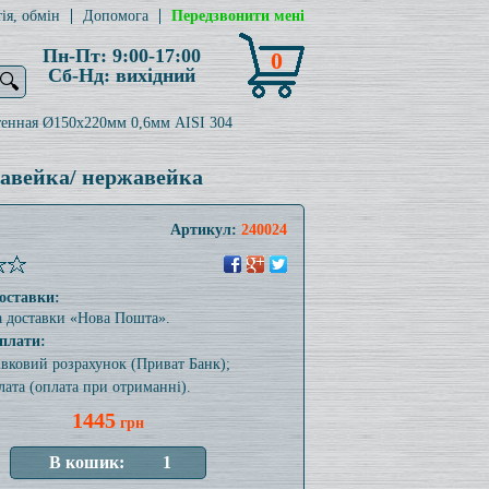
ія, обмін
Допомога
Передзвонити мені
Пн-Пт: 9:00-17:00
0
Сб-Нд: вихідний
🔍
тенная Ø150x220мм 0,6мм AISI 304
жавейка/ нержавейка
Артикул:
240024
оставки:
а доставки «Нова Пошта».
плати:
тівковий розрахунок (Приват Банк);
лата (оплата при отриманні).
1445
грн