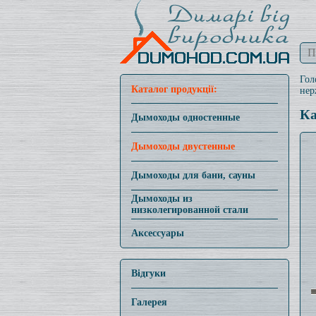
Гол
Каталог продукції:
нер
Ка
Дымоходы одностенные
Дымоходы двустенные
Дымоходы для бани, сауны
Дымоходы из
низколегированной стали
Аксессуары
Відгуки
Галерея