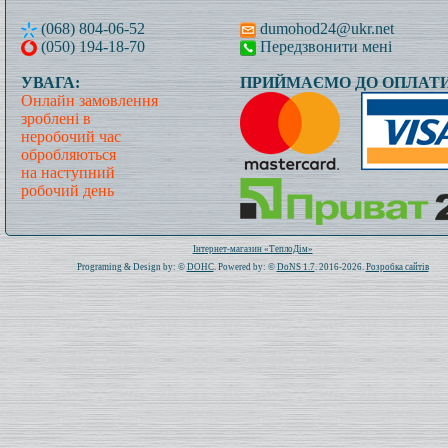
(068) 804-06-52
dumohod24@ukr.net
(050) 194-18-70
Передзвонити мені
УВАГА:
ПРИЙМАЄМО ДО ОПЛАТИ
Онлайн замовлення
зроблені в
неробочий час
обробляються
на наступний
робочий день
Всього: 1020611 Сьогодні: 228
Інтернет-магазин «ТеплоДім»
Programing & Design by: ©
DOHC
. Powered by: ©
DoNS 1.7
. 2016-2026.
Розробка сайтів