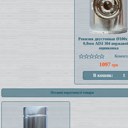
Ревизия двустенная Ø100
0,8мм AISI 304 нержаве
оцинковка
Комента
1097
грн
Останні переглянуті товари