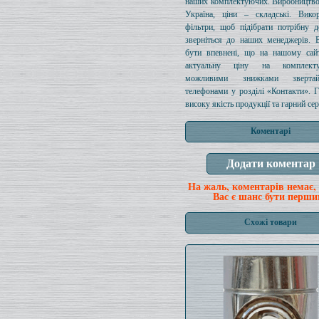
наших комплектуючих. Виробництво
Україна, ціни – складські. Викор
фільтри, щоб підібрати потрібну д
зверніться до наших менеджерів. 
бути впевнені, що на нашому сайт
актуальну ціну на комплект
можливими знижками зверта
телефонами у розділі «Контакти». 
високу якість продукції та гарний сер
Коментарі
На жаль, коментарів немає,
Вас є шанс бути перши
Схожі товари