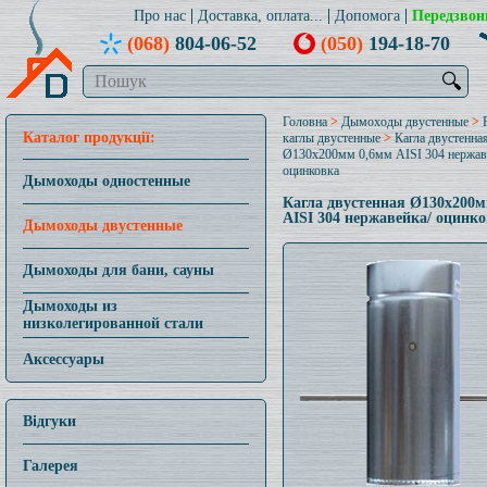
Про нас
Доставка, оплата...
Допомога
Передзвон
(068)
804-06-52
(050)
194-18-70
🔍
Головна
>
Дымоходы двустенные
>
Каталог продукції:
каглы двустенные
>
Кагла двустенна
Ø130x200мм 0,6мм AISI 304 нержав
оцинковка
Дымоходы одностенные
Кагла двустенная Ø130x200
AISI 304 нержавейка/ оцинк
Дымоходы двустенные
Дымоходы для бани, сауны
Дымоходы из
низколегированной стали
Аксессуары
Відгуки
Галерея