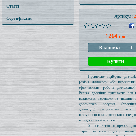
Статті
Артикул:
Сертифікати
1264
грн
Правильно підібрана димохід
ревізія димоходу або перехідник
ефективність роботи димохідної
Ревізія двостінна призначена для 
конденсату, перевірки та чищення 
допомогою засувки (двостін
димоходу) регулюється тяга.
незамінною при використанні тверд
котла, каміна або топки.
У нас легко оформити дос
Україні та зібрати димар своїми