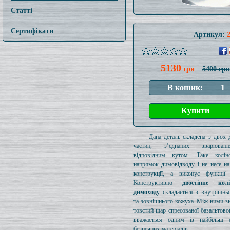
Статті
Сертифікати
Артикул:
5130
грн
5400 грн
Дана деталь складена з двох 
частин, з’єднаних зварюва
відповідним кутом. Таке колі
напрямок димовідводу і не несе на
конструкції, а виконує функції 
Конструктивно
двостінне ко
димоходу
складається з внутрішнь
та зовнішнього кожуха. Між ними з
товстий шар спресованої базальтової
вважається одним із найбільш е
безпечних матеріалів.