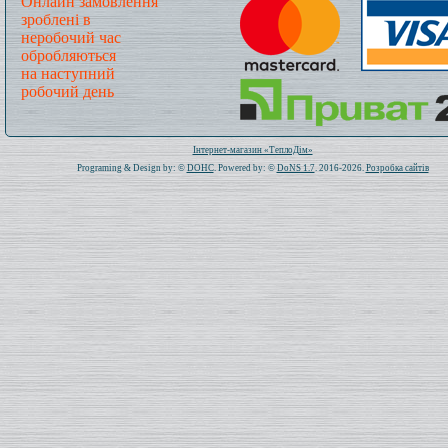
Онлайн замовлення
зроблені в
неробочий час
обробляються
на наступний
робочий день
Всього: 1020764 Сьогодні: 381
Інтернет-магазин «ТеплоДім»
Programing & Design by: ©
DOHC
. Powered by: ©
DoNS 1.7
. 2016-2026.
Розробка сайтів