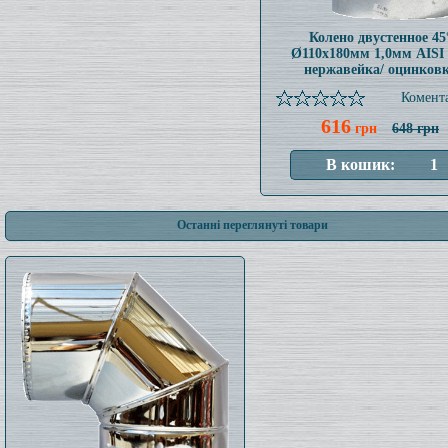
Колено двустенное 45
Ø110x180мм 1,0мм AISI 
нержавейка/ оцинков
Комента
616
грн
648 грн
Останні переглянуті товари