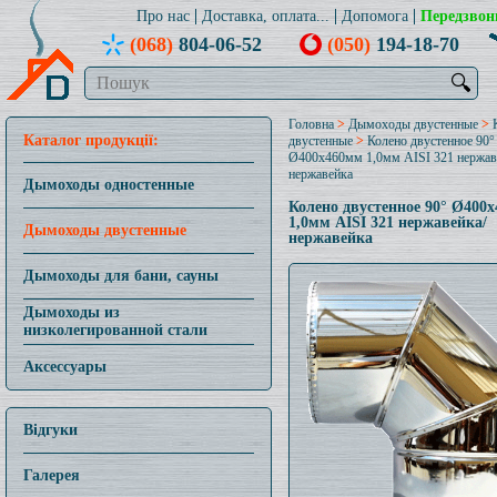
Про нас
Доставка, оплата...
Допомога
Передзвон
(068)
804-06-52
(050)
194-18-70
🔍
Головна
>
Дымоходы двустенные
>
Каталог продукції:
двустенные
>
Колено двустенное 90°
Ø400x460мм 1,0мм AISI 321 нержав
нержавейка
Дымоходы одностенные
Колено двустенное 90° Ø400
1,0мм AISI 321 нержавейка/
Дымоходы двустенные
нержавейка
Дымоходы для бани, сауны
Дымоходы из
низколегированной стали
Аксессуары
Відгуки
Галерея