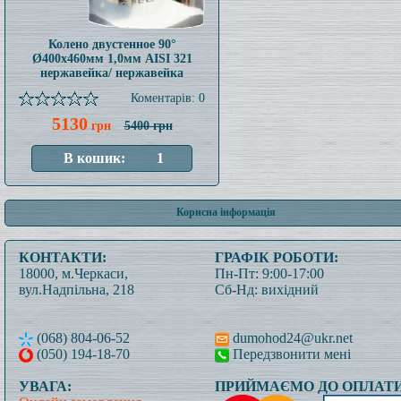
Колено двустенное 90°
Ø400x460мм 1,0мм AISI 321
нержавейка/ нержавейка
Коментарів: 0
5130
грн
5400 грн
Корисна інформація
КОНТАКТИ:
ГРАФІК РОБОТИ:
18000, м.Черкаси,
Пн-Пт: 9:00-17:00
вул.Надпільна, 218
Сб-Нд: вихідний
(068) 804-06-52
dumohod24@ukr.net
(050) 194-18-70
Передзвонити мені
УВАГА:
ПРИЙМАЄМО ДО ОПЛАТИ