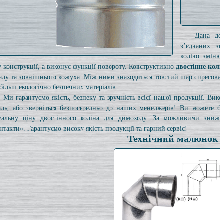
Дана де
з’єднаних з
коліно змін
у конструкції, а виконує функції повороту. Конструктивно
двостінне кол
алу та зовнішнього кожуха. Між ними знаходиться товстий шар спресован
більш екологічно безпечних матеріалів.
Ми гарантуємо якість, безпеку та зручність всієї нашої продукції. Ви
аль, або зверніться безпосередньо до наших менеджерів! Ви можете 
уальну ціну двостінного коліна для димоходу. За можливими знижк
нтакти». Гарантуємо високу якість продукції та гарний сервіс!
Технічний малюнок