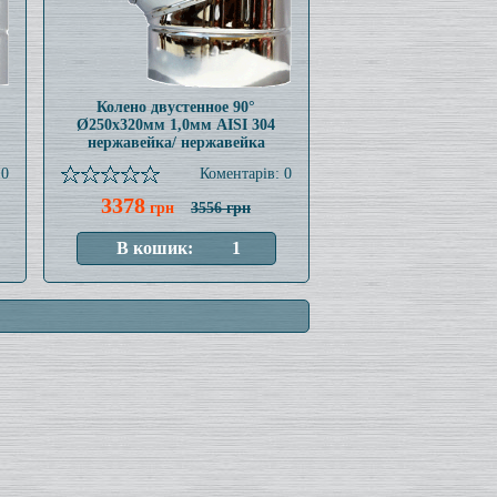
Колено двустенное 90°
Ø250x320мм 1,0мм AISI 304
нержавейка/ нержавейка
 0
Коментарів: 0
3378
грн
3556 грн