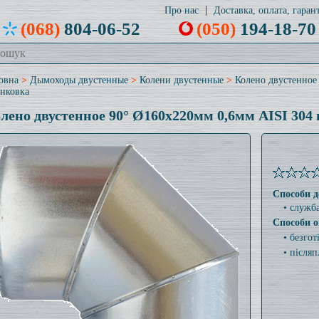
Про нас
Доставка, оплата, гарант
(068)
804-06-52
(050)
194-18-70
овна
>
Дымоходы двустенные
>
Колени двустенные
>
Колено двустенное
нковка
лено двустенное 90° Ø160x220мм 0,6мм AISI 304
Способи д
• служб
Способи о
• безго
• післяп