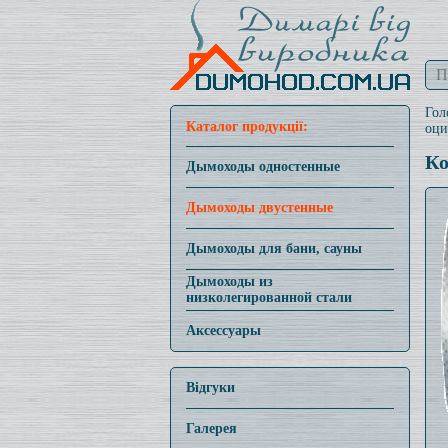
Гол
Каталог продукції:
оци
Ко
Дымоходы одностенные
Дымоходы двустенные
Дымоходы для бани, сауны
Дымоходы из
низколегированной стали
Аксессуары
Відгуки
Галерея