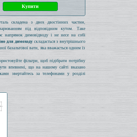
таль складена з двох двостінних частин,
варюванням під відповідним кутом. Таке
ює напрямок димовідводу і не несе на собі
іно для димоходу
складається з внутрішнього
ої базальтової вати, яка вважається одним із
користовуйте фільтри, щоб підібрати потрібну
бути впевнені, що на нашому сайті вказано
ами звертайтесь за телефонами у розділі