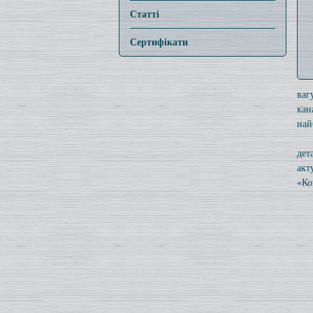
Статті
Сертифікати
ваг
кан
най
дет
акт
«Ко