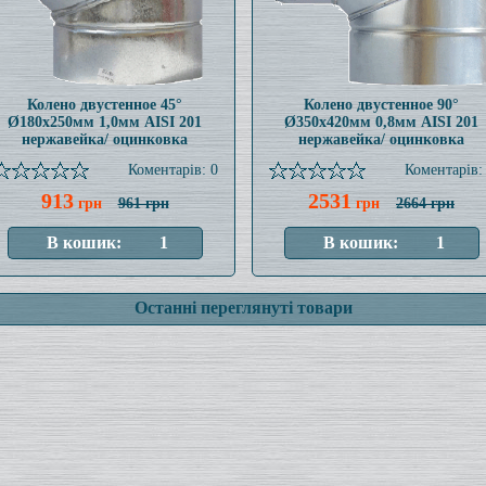
Колено двустенное 45°
Колено двустенное 90°
Ø180x250мм 1,0мм AISI 201
Ø350x420мм 0,8мм AISI 201
нержавейка/ оцинковка
нержавейка/ оцинковка
Коментарів: 0
Коментарів:
913
2531
грн
961 грн
грн
2664 грн
Останні переглянуті товари