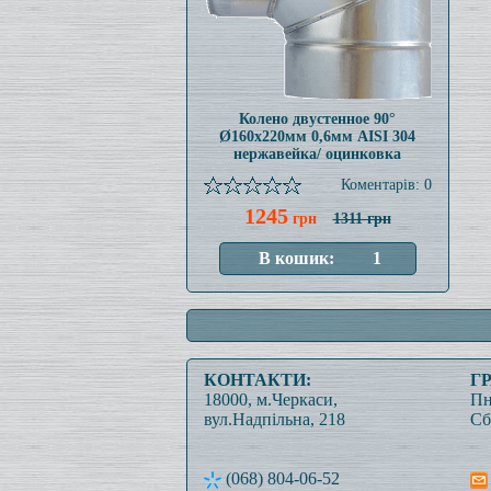
Колено двустенное 90°
Ø160x220мм 0,6мм AISI 304
нержавейка/ оцинковка
Коментарів: 0
1245
грн
1311 грн
КОНТАКТИ:
Г
18000, м.Черкаси,
Пн
вул.Надпільна, 218
Сб
(068) 804-06-52