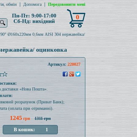
ія, обмін
Допомога
Передзвонити мені
Пн-Пт: 9:00-17:00
0
Сб-Нд: вихідний
🔍
 90° Ø160x220мм 0,6мм AISI 304 нержавейка/
 нержавейка/ оцинковка
Артикул:
220027
оставки:
а доставки «Нова Пошта».
плати:
тівковий розрахунок (Приват Банк);
лата (оплата при отриманні).
1245
грн
1311 грн