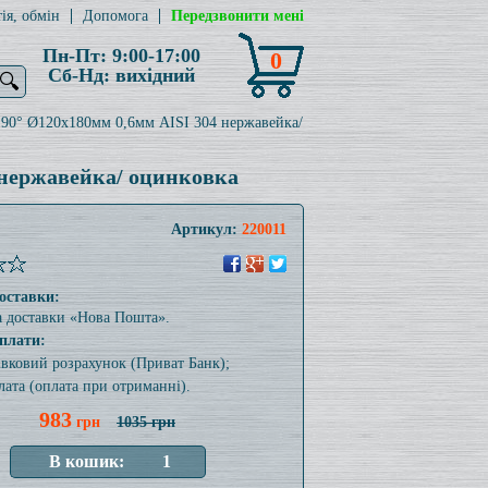
ія, обмін
Допомога
Передзвонити мені
Пн-Пт: 9:00-17:00
0
Сб-Нд: вихідний
🔍
 90° Ø120x180мм 0,6мм AISI 304 нержавейка/
 нержавейка/ оцинковка
Артикул:
220011
оставки:
а доставки «Нова Пошта».
плати:
тівковий розрахунок (Приват Банк);
лата (оплата при отриманні).
983
грн
1035 грн