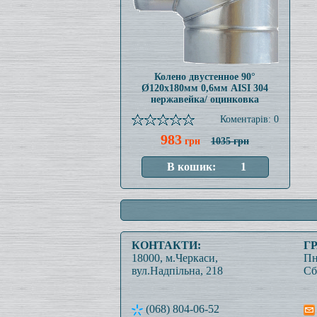
Колено двустенное 90°
Ø120x180мм 0,6мм AISI 304
нержавейка/ оцинковка
Коментарів: 0
983
грн
1035 грн
КОНТАКТИ:
Г
18000, м.Черкаси,
Пн
вул.Надпільна, 218
Сб
(068) 804-06-52