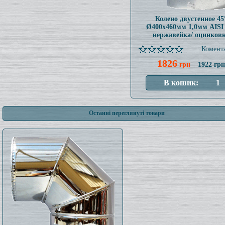
Колено двустенное 45
Ø400x460мм 1,0мм AISI
нержавейка/ оцинков
Комента
1826
грн
1922 грн
Останні переглянуті товари