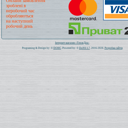
Онлайн замовлення
зроблені в
неробочий час
обробляються
на наступний
робочий день
Всього: 1020049 Сьогодні: 139
Інтернет-магазин «ТеплоДім»
Programing & Design by: ©
DOHC
. Powered by: ©
DoNS 1.7
. 2016-2026.
Розробка сайтів