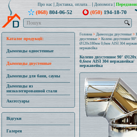
Про нас
Доставка, оплата...
Допомога
Передзвон
(068)
804-06-52
(050)
194-18-70
🔍
Головна
>
Дымоходы двустенные
>
Каталог продукції:
двустенные
>
Колено двустенное 90°
Ø120x180мм 0,6мм AISI 304 нержав
нержавейка
Дымоходы одностенные
Колено двустенное 90° Ø120
0,6мм AISI 304 нержавейка/
Дымоходы двустенные
нержавейка
Дымоходы для бани, сауны
Дымоходы из
низколегированной стали
Аксессуары
Відгуки
Галерея