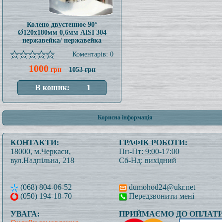
Колено двустенное 90°
Ø120x180мм 0,6мм AISI 304
нержавейка/ нержавейка
Коментарів: 0
1000
грн
1053 грн
Корисна інформація
КОНТАКТИ:
ГРАФІК РОБОТИ:
18000, м.Черкаси,
Пн-Пт: 9:00-17:00
вул.Надпільна, 218
Сб-Нд: вихідний
(068) 804-06-52
dumohod24@ukr.net
(050) 194-18-70
Передзвонити мені
УВАГА:
ПРИЙМАЄМО ДО ОПЛАТИ