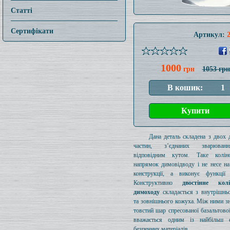
Статті
Сертифікати
Артикул:
1000
грн
1053 грн
Дана деталь складена з двох 
частин, з’єднаних зварюва
відповідним кутом. Таке колі
напрямок димовідводу і не несе на
конструкції, а виконує функції 
Конструктивно
двостінне ко
димоходу
складається з внутрішнь
та зовнішнього кожуха. Між ними з
товстий шар спресованої базальтової
вважається одним із найбільш е
безпечних матеріалів.