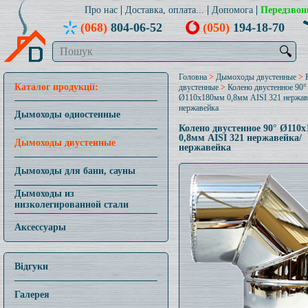
Про нас
Доставка, оплата...
Допомога
Передзвон
(068)
804-06-52
(050)
194-18-70
🔍
Головна
>
Дымоходы двустенные
>
Каталог продукції:
двустенные
>
Колено двустенное 90°
Ø110x180мм 0,8мм AISI 321 нержав
нержавейка
Дымоходы одностенные
Колено двустенное 90° Ø110
0,8мм AISI 321 нержавейка/
Дымоходы двустенные
нержавейка
Дымоходы для бани, сауны
Дымоходы из
низколегированной стали
Аксессуары
Відгуки
Галерея