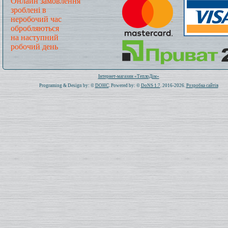
Онлайн замовлення
зроблені в
неробочий час
обробляються
на наступний
робочий день
Всього: 1021322 Сьогодні: 432
Інтернет-магазин «ТеплоДім»
Programing & Design by: ©
DOHC
. Powered by: ©
DoNS 1.7
. 2016-2026.
Розробка сайтів