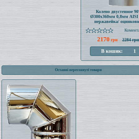
Колено двустенное 90
Ø300x360мм 0,8мм AISI
нержавейка/ оцинков
Комента
2170
грн
2284 грн
Останні переглянуті товари