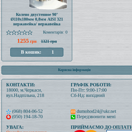
Колено двустенное 90°
Ø110x180мм 0,8мм AISI 321
нержавейка/ нержавейка
Коментарів: 0
1255
грн
1321 грн
Корисна інформація
КОНТАКТИ:
ГРАФІК РОБОТИ:
18000, м.Черкаси,
Пн-Пт: 9:00-17:00
вул.Надпільна, 218
Сб-Нд: вихідний
(068) 804-06-52
dumohod24@ukr.net
(050) 194-18-70
Передзвонити мені
УВАГА:
ПРИЙМАЄМО ДО ОПЛАТИ