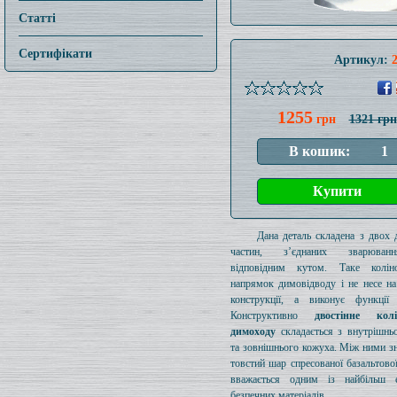
Статті
Сертифікати
Артикул:
1255
грн
1321 грн
Дана деталь складена з двох 
частин, з’єднаних зварюва
відповідним кутом. Таке колі
напрямок димовідводу і не несе на
конструкції, а виконує функції 
Конструктивно
двостінне ко
димоходу
складається з внутрішнь
та зовнішнього кожуха. Між ними з
товстий шар спресованої базальтової
вважається одним із найбільш е
безпечних матеріалів.