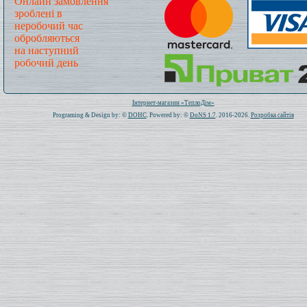
Онлайн замовлення
зроблені в
неробочий час
обробляються
на наступний
робочий день
Всього: 1020318 Сьогодні: 408
Інтернет-магазин «ТеплоДім»
Programing & Design by: ©
DOHC
. Powered by: ©
DoNS 1.7
. 2016-2026.
Розробка сайтів