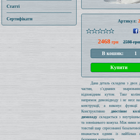
Статті
Сертифікати
Артикул:
2468
грн
2598 грн
Дана деталь складена з двох 
частин, з’єднаних зварюва
відповідним кутом. Таке колі
напрямок димовідводу і не несе на
конструкції, а виконує функції 
Конструктивно
двостінне ко
димоходу
складається з внутрішнь
та зовнішнього кожуха. Між ними з
товстий шар спресованої базальтової
вважається одним із найбільш е
безпечних матеріалів.