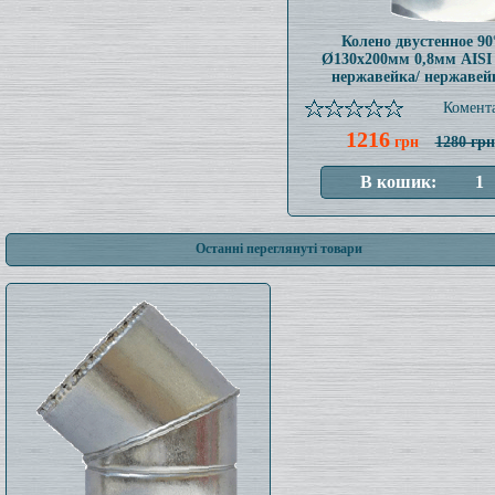
Колено двустенное 90
Ø130x200мм 0,8мм AISI
нержавейка/ нержавей
Комента
1216
грн
1280 грн
Останні переглянуті товари