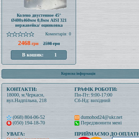
Колено двустенное 45°
Ø400x460мм 0,8мм AISI 321
нержавейка/ оцинковка
Коментарів: 0
2468
грн
2598 грн
Корисна інформація
КОНТАКТИ:
ГРАФІК РОБОТИ:
18000, м.Черкаси,
Пн-Пт: 9:00-17:00
вул.Надпільна, 218
Сб-Нд: вихідний
(068) 804-06-52
dumohod24@ukr.net
(050) 194-18-70
Передзвонити мені
УВАГА:
ПРИЙМАЄМО ДО ОПЛАТИ