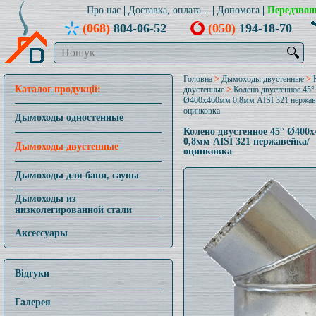
Про нас
Доставка, оплата...
Допомога
Передзвон
(068)
804-06-52
(050)
194-18-70
🔍
Головна
>
Дымоходы двустенные
>
Каталог продукції:
двустенные
>
Колено двустенное 45°
Ø400x460мм 0,8мм AISI 321 нержав
оцинковка
Дымоходы одностенные
Колено двустенное 45° Ø400
0,8мм AISI 321 нержавейка/
Дымоходы двустенные
оцинковка
Дымоходы для бани, сауны
Дымоходы из
низколегированной стали
Аксессуары
Відгуки
Галерея