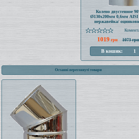
Колено двустенное 90
Ø130x200мм 0,6мм AISI
нержавейка/ оцинков
Комента
1019
грн
1073 грн
Останні переглянуті товари