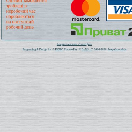
Онлайн замовлення
зроблені в
неробочий час
обробляються
на наступний
робочий день
Всього: 1019427 Сьогодні: 344
Інтернет-магазин «ТеплоДім»
Programing & Design by: ©
DOHC
. Powered by: ©
DoNS 1.7
. 2016-2026.
Розробка сайтів