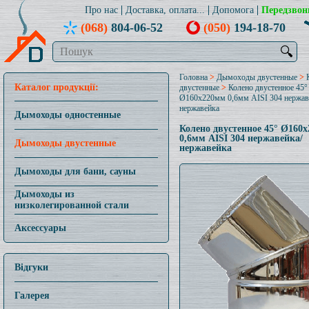
Про нас
Доставка, оплата...
Допомога
Передзвон
(068)
804-06-52
(050)
194-18-70
🔍
Головна
>
Дымоходы двустенные
>
Каталог продукції:
двустенные
>
Колено двустенное 45°
Ø160x220мм 0,6мм AISI 304 нержав
нержавейка
Дымоходы одностенные
Колено двустенное 45° Ø160
0,6мм AISI 304 нержавейка/
Дымоходы двустенные
нержавейка
Дымоходы для бани, сауны
Дымоходы из
низколегированной стали
Аксессуары
Відгуки
Галерея