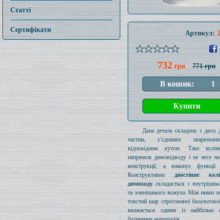
Статті
Сертифікати
Артикул:
732
грн
771 грн
Дана деталь складена з двох 
частин, з’єднаних зварюва
відповідним кутом. Таке колі
напрямок димовідводу і не несе на
конструкції, а виконує функції 
Конструктивно
двостінне ко
димоходу
складається з внутрішнь
та зовнішнього кожуха. Між ними з
товстий шар спресованої базальтової
вважається одним із найбільш е
безпечних матеріалів.