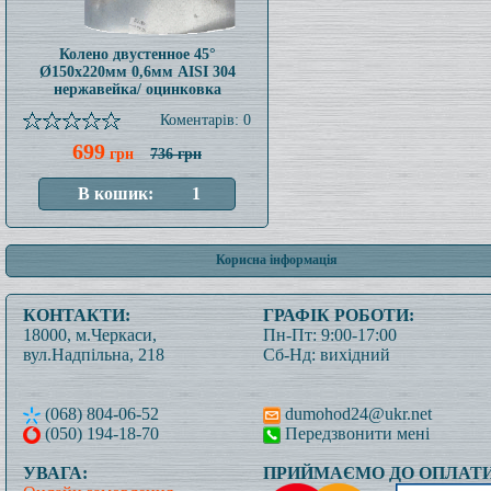
Колено двустенное 45°
Ø150x220мм 0,6мм AISI 304
нержавейка/ оцинковка
Коментарів: 0
699
грн
736 грн
Корисна інформація
КОНТАКТИ:
ГРАФІК РОБОТИ:
18000, м.Черкаси,
Пн-Пт: 9:00-17:00
вул.Надпільна, 218
Сб-Нд: вихідний
(068) 804-06-52
dumohod24@ukr.net
(050) 194-18-70
Передзвонити мені
УВАГА:
ПРИЙМАЄМО ДО ОПЛАТИ