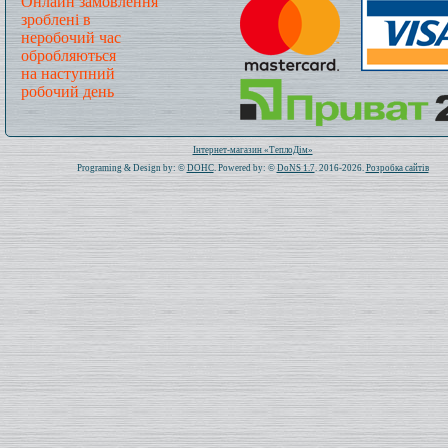
Онлайн замовлення
зроблені в
неробочий час
обробляються
на наступний
робочий день
Всього: 1020248 Сьогодні: 338
Інтернет-магазин «ТеплоДім»
Programing & Design by: ©
DOHC
. Powered by: ©
DoNS 1.7
. 2016-2026.
Розробка сайтів