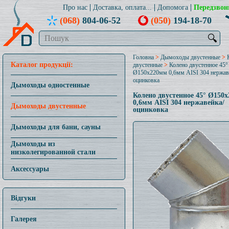
Про нас
Доставка, оплата...
Допомога
Передзвон
(068)
804-06-52
(050)
194-18-70
🔍
Головна
>
Дымоходы двустенные
>
Каталог продукції:
двустенные
>
Колено двустенное 45°
Ø150x220мм 0,6мм AISI 304 нержав
оцинковка
Дымоходы одностенные
Колено двустенное 45° Ø150
0,6мм AISI 304 нержавейка/
Дымоходы двустенные
оцинковка
Дымоходы для бани, сауны
Дымоходы из
низколегированной стали
Аксессуары
Відгуки
Галерея