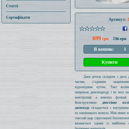
Статті
Сертифікати
Артикул:
699
грн
736 грн
Дана деталь складена з двох 
частин, з’єднаних зварюва
відповідним кутом. Таке колі
напрямок димовідводу і не несе на
конструкції, а виконує функції 
Конструктивно
двостінне ко
димоходу
складається з внутрішнь
та зовнішнього кожуха. Між ними з
товстий шар спресованої базальтової
вважається одним із найбільш е
безпечних матеріалів.