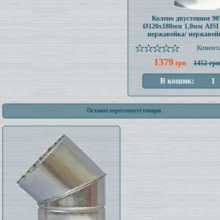
Колено двустенное 90
Ø120x180мм 1,0мм AISI
нержавейка/ нержавей
Комента
1379
грн
1452 грн
Останні переглянуті товари