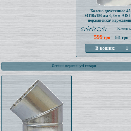
Колено двустенное 45
Ø110x180мм 0,8мм AISI 
нержавейка/ нержавей
Комента
599
грн
631 грн
Останні переглянуті товари