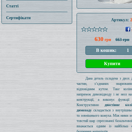
Статті
Сертифікати
Артикул:
630
грн
663 грн
Дана деталь складена з двох 
частин, з’єднаних зварюва
відповідним кутом. Таке колі
напрямок димовідводу і не несе на
конструкції, а виконує функції 
Конструктивно
двостінне ко
димоходу
складається з внутрішнь
та зовнішнього кожуха. Між ними з
товстий шар спресованої базальтової
вважається одним із найбільш е
безпечних матеріалів.