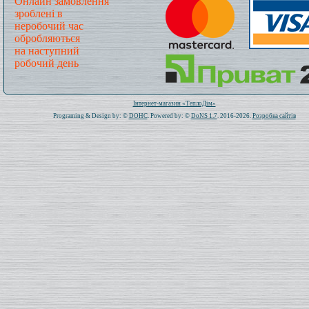
Онлайн замовлення
зроблені в
неробочий час
обробляються
на наступний
робочий день
Всього: 1020752 Сьогодні: 369
Інтернет-магазин «ТеплоДім»
Programing & Design by: ©
DOHC
. Powered by: ©
DoNS 1.7
. 2016-2026.
Розробка сайтів