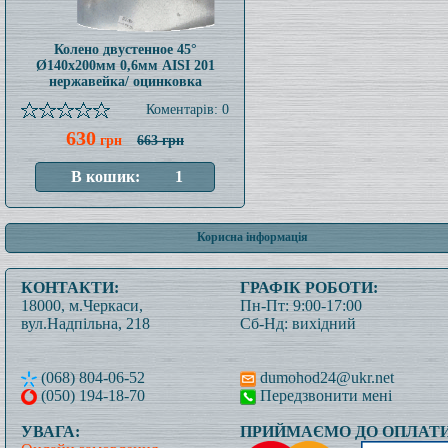
Колено двустенное 45°
Ø140x200мм 0,6мм AISI 201
нержавейка/ оцинковка
Коментарів: 0
630
грн
663 грн
Корисна інформація
КОНТАКТИ:
ГРАФІК РОБОТИ:
18000, м.Черкаси,
Пн-Пт: 9:00-17:00
вул.Надпільна, 218
Сб-Нд: вихідний
(068) 804-06-52
dumohod24@ukr.net
(050) 194-18-70
Передзвонити мені
УВАГА:
ПРИЙМАЄМО ДО ОПЛАТИ