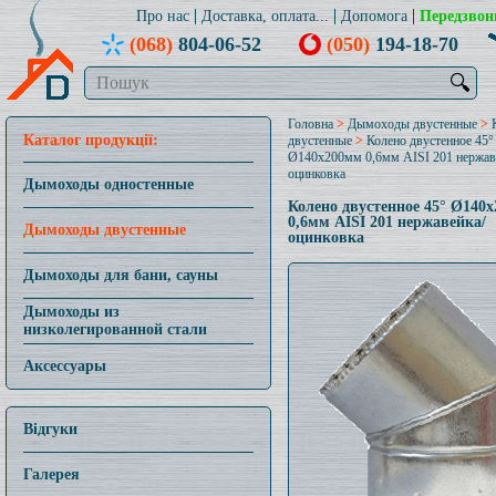
Про нас
Доставка, оплата...
Допомога
Передзвон
(068)
804-06-52
(050)
194-18-70
🔍
Головна
>
Дымоходы двустенные
>
Каталог продукції:
двустенные
>
Колено двустенное 45°
Ø140x200мм 0,6мм AISI 201 нержав
оцинковка
Дымоходы одностенные
Колено двустенное 45° Ø140
0,6мм AISI 201 нержавейка/
Дымоходы двустенные
оцинковка
Дымоходы для бани, сауны
Дымоходы из
низколегированной стали
Аксессуары
Відгуки
Галерея