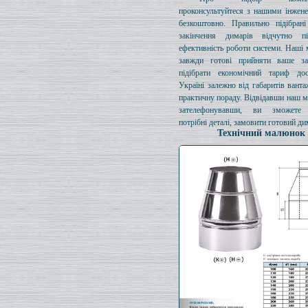
проконсультуйтеся з нашими інжен
безкоштовно. Правильно підібрані
закінчення димарів відчутно п
ефективність роботи системи. Наші
завжди готові прийняти ваше за
підібрати економічний тариф до
Україні залежно від габаритів ванта
практичну пораду. Відвідавши наш м
зателефонувавши, ви зможете 
потрібні деталі, замовити готовий ди
Технічний малюнок