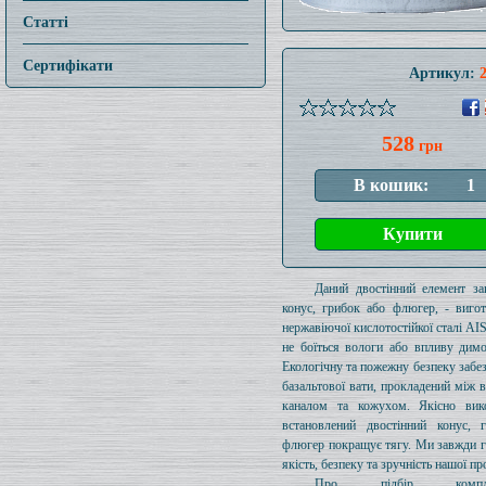
Статті
Сертифікати
Артикул:
528
грн
Даний двостінний елемент за
конус, грибок або флюгер, - виго
нержавіючої кислотостійкої сталі AIS
не боїться вологи або впливу димо
Екологічну та пожежну безпеку забе
базальтової вати, прокладений між 
каналом та кожухом. Якісно вик
встановлений двостінний конус, 
флюгер покращує тягу. Ми завжди 
якість, безпеку та зручність нашої пр
Про підбір комплек