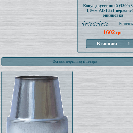
Конус двустенный Ø300x
1,0мм AISI 321 нержаве
оцинковка
Комента
1602
грн
Останні переглянуті товари