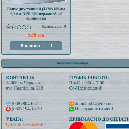
Конус двустенный Ø120x180мм
0,6мм AISI 304 нержавейка/
оцинковка
Коментарів: 0
528
грн
Корисна інформація
КОНТАКТИ:
ГРАФІК РОБОТИ:
18000, м.Черкаси,
Пн-Пт: 9:00-17:00
вул.Надпільна, 218
Сб-Нд: вихідний
(068) 804-06-52
dumohod24@ukr.net
(050) 194-18-70
Передзвонити мені
УВАГА:
ПРИЙМАЄМО ДО ОПЛАТИ
Онлайн замовлення