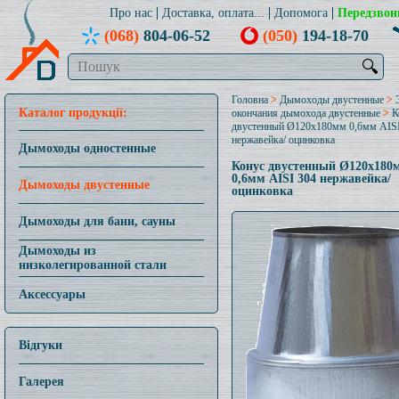
Про нас
Доставка, оплата...
Допомога
Передзвон
(068)
804-06-52
(050)
194-18-70
🔍
Головна
>
Дымоходы двустенные
>
Каталог продукції:
окончания дымохода двустенные
>
К
двустенный Ø120x180мм 0,6мм AISI
нержавейка/ оцинковка
Дымоходы одностенные
Конус двустенный Ø120x180
0,6мм AISI 304 нержавейка/
Дымоходы двустенные
оцинковка
Дымоходы для бани, сауны
Дымоходы из
низколегированной стали
Аксессуары
Відгуки
Галерея