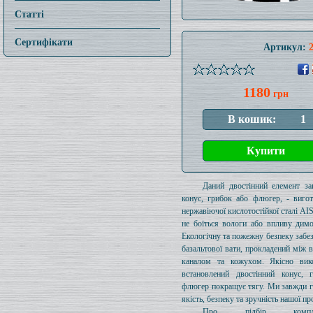
Статті
Сертифікати
Артикул:
1180
грн
Даний двостінний елемент за
конус, грибок або флюгер, - виго
нержавіючої кислотостійкої сталі AIS
не боїться вологи або впливу димо
Екологічну та пожежну безпеку забе
базальтової вати, прокладений між 
каналом та кожухом. Якісно вик
встановлений двостінний конус, 
флюгер покращує тягу. Ми завжди 
якість, безпеку та зручність нашої пр
Про підбір комплек