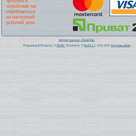
зроблені в
неробочий час
обробляються
на наступний
робочий день
Всього: 1020777 Сьогодні: 394
Інтернет-магазин «ТеплоДім»
Programing & Design by: ©
DOHC
. Powered by: ©
DoNS 1.7
. 2016-2026.
Розробка сайтів