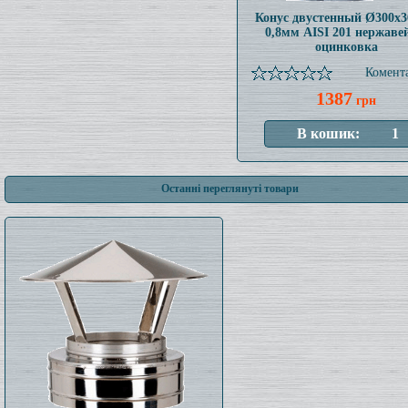
Конус двустенный Ø300x
0,8мм AISI 201 нержаве
оцинковка
Комента
1387
грн
Останні переглянуті товари