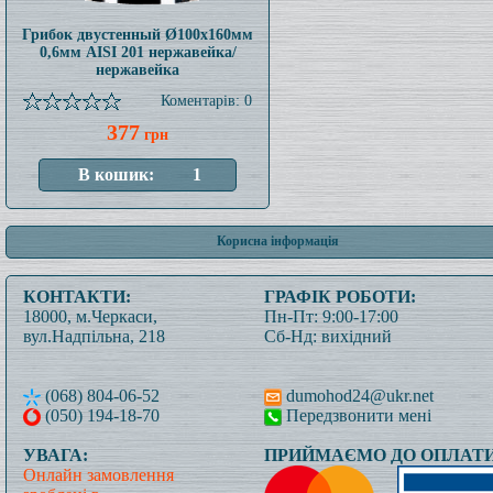
Грибок двустенный Ø100x160мм
0,6мм AISI 201 нержавейка/
нержавейка
Коментарів: 0
377
грн
Корисна інформація
КОНТАКТИ:
ГРАФІК РОБОТИ:
18000, м.Черкаси,
Пн-Пт: 9:00-17:00
вул.Надпільна, 218
Сб-Нд: вихідний
(068) 804-06-52
dumohod24@ukr.net
(050) 194-18-70
Передзвонити мені
УВАГА:
ПРИЙМАЄМО ДО ОПЛАТИ
Онлайн замовлення