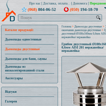
Про нас
Доставка, оплата...
Допомога
Передзвон
(068)
804-06-52
(050)
194-18-70
🔍
Головна
>
Дымоходы двустенные
>
Каталог продукції:
окончания дымохода двустенные
>
Г
двустенный Ø100x160мм 0,6мм AISI
нержавейка/ нержавейка
Дымоходы одностенные
Грибок двустенный Ø100x16
0,6мм AISI 201 нержавейка/
Дымоходы двустенные
нержавейка
Дымоходы для бани, сауны
Дымоходы из
низколегированной стали
Аксессуары
Відгуки
Галерея