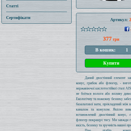
Статті
Сертифікати
Артикул:
377
грн
Даний двостінний елемент за
конус, грибок або флюгер, - виго
нержавіючої кислотостійкої сталі AIS
не боїться вологи або впливу димо
Екологічну та пожежну безпеку забе
базальтової вати, прокладений між 
каналом та кожухом. Якісно вик
встановлений двостінний конус, 
флюгер покращує тягу. Ми завжди 
якість, безпеку та зручність нашої пр
Про підбір комплек