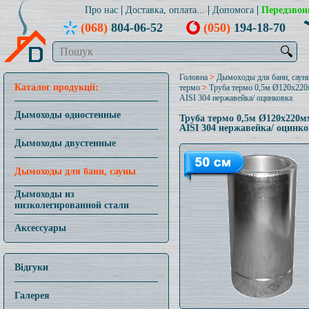
Про нас
Доставка, оплата...
Допомога
Передзвон
(068)
804-06-52
(050)
194-18-70
🔍
Головна
>
Дымоходы для бани, саун
Каталог продукції:
термо
>
Труба термо 0,5м Ø120x22
AISI 304 нержавейка/ оцинковка
Дымоходы одностенные
Труба термо 0,5м Ø120x220м
AISI 304 нержавейка/ оцинк
Дымоходы двустенные
Дымоходы для бани, сауны
Дымоходы из
низколегированной стали
Аксессуары
Відгуки
Галерея