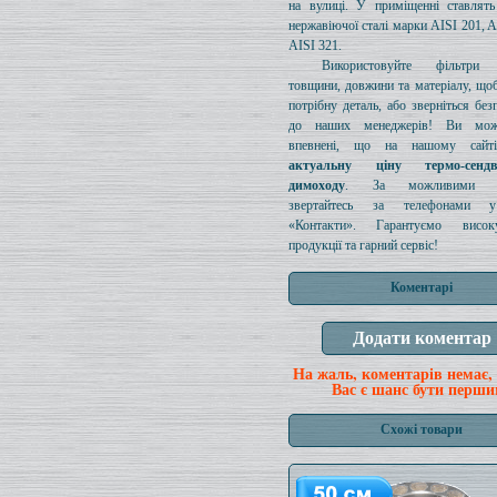
на вулиці. У приміщенні ставлять
нержавіючої сталі марки AISI 201, A
AISI 321.
Використовуйте фільтри д
товщини, довжини та матеріалу, щоб
потрібну деталь, або зверніться без
до наших менеджерів! Ви мож
впевнені, що на нашому сайті
актуальну ціну термо-сенд
димоходу
. За можливими з
звертайтесь за телефонами у
«Контакти». Гарантуємо висок
продукції та гарний сервіс!
Коментарі
На жаль, коментарів немає,
Вас є шанс бути перши
Схожі товари