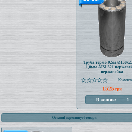
Труба термо 0,5м Ø130x
1,0мм AISI 321 нержаве
нержавейка
Комента
1525
грн
Останні переглянуті товари