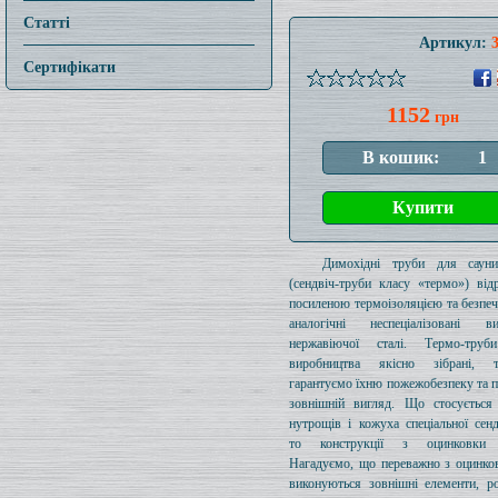
Статті
Артикул:
Сертифікати
1152
грн
Димохідні труби для саун
(сендвіч-труби класу «термо») від
посиленою термоізоляцією та безпе
аналогічні неспеціалізовані 
нержавіючої сталі. Термо-тру
виробництва якісно зібрані,
гарантуємо їхню пожежобезпеку та 
зовнішній вигляд. Що стосується 
нутрощів і кожуха спеціальної сенд
то конструкції з оцинковки 
Нагадуємо, що переважно з оцинков
виконуються зовнішні елементи, р