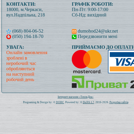
КОНТАКТИ:
ГРАФІК РОБОТИ:
18000, м.Черкаси,
Пн-Пт: 9:00-17:00
вул.Надпільна, 218
Сб-Нд: вихідний
(068) 804-06-52
dumohod24@ukr.net
(050) 194-18-70
Передзвонити мені
УВАГА:
ПРИЙМАЄМО ДО ОПЛАТИ
Онлайн замовлення
зроблені в
неробочий час
обробляються
на наступний
робочий день
Всього: 1021346 Сьогодні: 456
Інтернет-магазин «ТеплоДім»
Programing & Design by: ©
DOHC
. Powered by: ©
DoNS 1.7
. 2016-2026.
Розробка сайтів