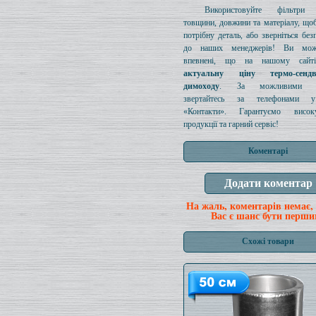
Використовуйте фільтри д
товщини, довжини та матеріалу, щоб
потрібну деталь, або зверніться без
до наших менеджерів! Ви мож
впевнені, що на нашому сайті
актуальну ціну термо-сенд
димоходу
. За можливими з
звертайтесь за телефонами у
«Контакти». Гарантуємо висок
продукції та гарний сервіс!
Коментарі
На жаль, коментарів немає,
Вас є шанс бути перши
Схожі товари