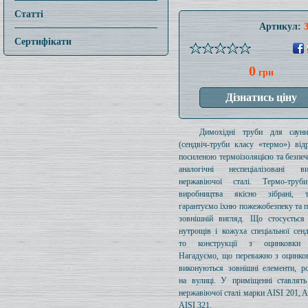
Статті
Артикул:
Сертифікати
0
грн
Димохідні труби для саун
(сендвіч-труби класу «термо») від
посиленою термоізоляцією та безпе
аналогічні неспеціалізовані 
нержавіючої сталі. Термо-тру
виробництва якісно зібрані,
гарантуємо їхню пожежобезпеку та 
зовнішній вигляд. Що стосується 
нутрощів і кожуха спеціальної сенд
то конструкції з оцинковки 
Нагадуємо, що переважно з оцинков
виконуються зовнішні елементи, р
на вулиці. У приміщенні ставлять
нержавіючої сталі марки AISI 201, A
AISI 321.