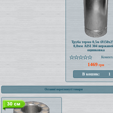
Труба термо 0,5м Ø150x
0,8мм AISI 304 нержаве
оцинковка
Комента
1469
грн
Останні переглянуті товари