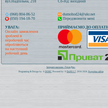
вул.Надпільна, 218
Сб-Нд: вихідний
(068) 804-06-52
dumohod24@ukr.net
(050) 194-18-70
Передзвонити мені
УВАГА:
ПРИЙМАЄМО ДО ОПЛАТИ
Онлайн замовлення
зроблені в
неробочий час
обробляються
на наступний
робочий день
Всього: 1020788 Сьогодні: 405
Інтернет-магазин «ТеплоДім»
Programing & Design by: ©
DOHC
. Powered by: ©
DoNS 1.7
. 2016-2026.
Розробка сайтів