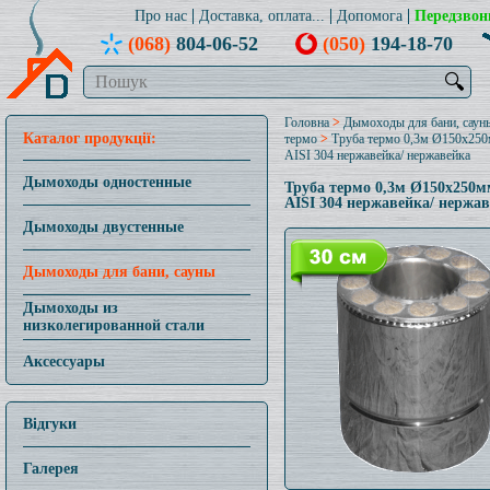
Про нас
Доставка, оплата...
Допомога
Передзвон
(068)
804-06-52
(050)
194-18-70
🔍
Головна
>
Дымоходы для бани, саун
Каталог продукції:
термо
>
Труба термо 0,3м Ø150x25
AISI 304 нержавейка/ нержавейка
Дымоходы одностенные
Труба термо 0,3м Ø150x250м
AISI 304 нержавейка/ нержа
Дымоходы двустенные
Дымоходы для бани, сауны
Дымоходы из
низколегированной стали
Аксессуары
Відгуки
Галерея