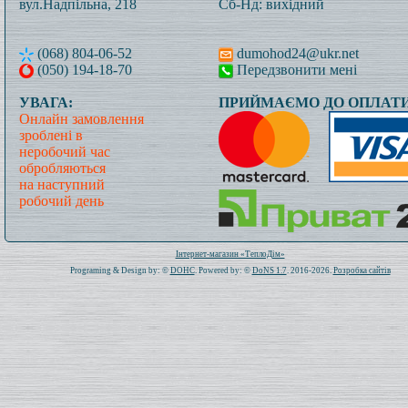
вул.Надпільна, 218
Сб-Нд: вихідний
(068) 804-06-52
dumohod24@ukr.net
(050) 194-18-70
Передзвонити мені
УВАГА:
ПРИЙМАЄМО ДО ОПЛАТИ
Онлайн замовлення
зроблені в
неробочий час
обробляються
на наступний
робочий день
Всього: 1021195 Сьогодні: 305
Інтернет-магазин «ТеплоДім»
Programing & Design by: ©
DOHC
. Powered by: ©
DoNS 1.7
. 2016-2026.
Розробка сайтів