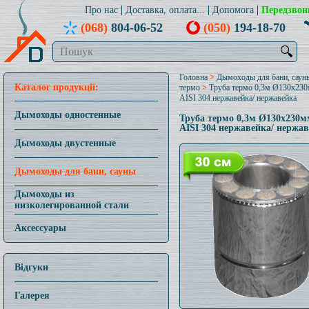
Про нас
Доставка, оплата...
Допомога
Передзвон
(068)
804-06-52
(050)
194-18-70
🔍
Головна
>
Дымоходы для бани, саун
Каталог продукції:
термо
>
Труба термо 0,3м Ø130x23
AISI 304 нержавейка/ нержавейка
Дымоходы одностенные
Труба термо 0,3м Ø130x230м
AISI 304 нержавейка/ нержа
Дымоходы двустенные
Дымоходы для бани, сауны
Дымоходы из
низколегированной стали
Аксессуары
Відгуки
Галерея