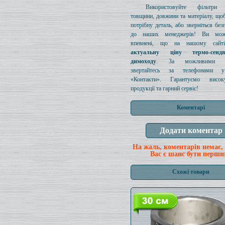
Використовуйте фільтри д
товщини, довжини та матеріалу, щоб
потрібну деталь, або зверніться без
до наших менеджерів! Ви мож
впевнені, що на нашому сайті
актуальну ціну термо-сенд
димоходу
. За можливими з
звертайтесь за телефонами у
«Контакти». Гарантуємо висок
продукції та гарний сервіс!
Коментарі
На жаль, коментарів немає,
Вас є шанс бути перши
Схожі товари