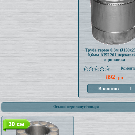
Труба термо 0,3м Ø150x
0,6мм AISI 201 нержаве
оцинковка
Комента
892
грн
Останні переглянуті товари