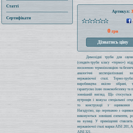
Статті
Артикул:
Сертифікати
0
грн
Димохідні труби для саун
(сендвіч-труби класу «термо») від
посиленою термоізоляцією та безпе
аналогічні неспеціалізовані 
нержавіючої сталі. Термо-тру
виробництва якісно зібрані,
гарантуємо їхню пожежобезпеку та 
зовнішній вигляд. Що стосується 
нутрощів і кожуха спеціальної сенд
то конструкції з оцинковки 
Нагадуємо, що переважно з оцинков
виконуються зовнішні елементи, р
на вулиці. У приміщенні ставлять
нержавіючої сталі марки AISI 201, A
AISI 321.