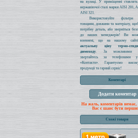
на вулиці. У приміщенні ставлять
нержавіючої сталі марки AISI 201, A
AISI 321.
Використовуйте фільтри д
товщини, довжини та матеріалу, щоб
потрібну деталь, або зверніться без
до наших менеджерів! Ви мож
впевнені, що на нашому сайті
актуальну ціну термо-сенд
димоходу
. За можливими з
звертайтесь за телефонами у
«Контакти». Гарантуємо висок
продукції та гарний сервіс!
Коментарі
На жаль, коментарів немає,
Вас є шанс бути перши
Схожі товари