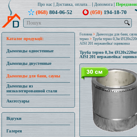
Про нас
Доставка, оплата...
Допомога
Передзвон
(068)
804-06-52
(050)
194-18-70
🔍
Головна
>
Дымоходы для бани, саун
Каталог продукції:
термо
>
Труба термо 0,3м Ø120x22
AISI 201 нержавейка/ оцинковка
Дымоходы одностенные
Труба термо 0,3м Ø120x220м
AISI 201 нержавейка/ оцинк
Дымоходы двустенные
Дымоходы для бани, сауны
Дымоходы из
низколегированной стали
Аксессуары
Відгуки
Галерея