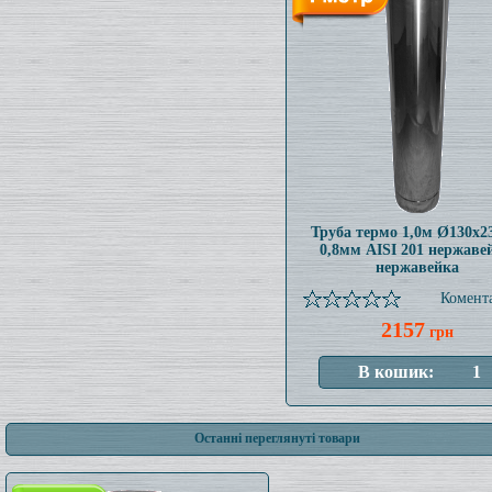
Труба термо 1,0м Ø130x
0,8мм AISI 201 нержаве
нержавейка
Комента
2157
грн
Останні переглянуті товари