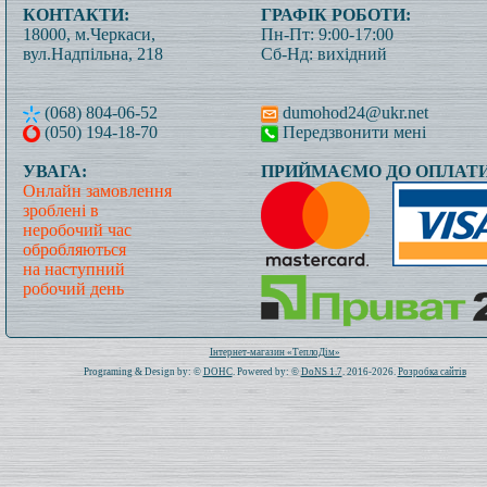
КОНТАКТИ:
ГРАФІК РОБОТИ:
18000, м.Черкаси,
Пн-Пт: 9:00-17:00
вул.Надпільна, 218
Сб-Нд: вихідний
(068) 804-06-52
dumohod24@ukr.net
(050) 194-18-70
Передзвонити мені
УВАГА:
ПРИЙМАЄМО ДО ОПЛАТИ
Онлайн замовлення
зроблені в
неробочий час
обробляються
на наступний
робочий день
Всього: 1020806 Сьогодні: 423
Інтернет-магазин «ТеплоДім»
Programing & Design by: ©
DOHC
. Powered by: ©
DoNS 1.7
. 2016-2026.
Розробка сайтів