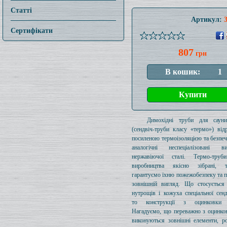
Статті
Артикул:
Сертифікати
807
грн
Димохідні труби для саун
(сендвіч-труби класу «термо») від
посиленою термоізоляцією та безпе
аналогічні неспеціалізовані 
нержавіючої сталі. Термо-тру
виробництва якісно зібрані,
гарантуємо їхню пожежобезпеку та 
зовнішній вигляд. Що стосується 
нутрощів і кожуха спеціальної сенд
то конструкції з оцинковки 
Нагадуємо, що переважно з оцинков
виконуються зовнішні елементи, р