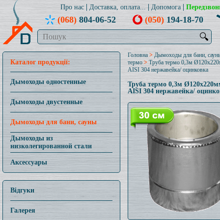
Про нас
Доставка, оплата...
Допомога
Передзвон
(068)
804-06-52
(050)
194-18-70
🔍
Головна
>
Дымоходы для бани, саун
Каталог продукції:
термо
>
Труба термо 0,3м Ø120x22
AISI 304 нержавейка/ оцинковка
Дымоходы одностенные
Труба термо 0,3м Ø120x220м
AISI 304 нержавейка/ оцинк
Дымоходы двустенные
Дымоходы для бани, сауны
Дымоходы из
низколегированной стали
Аксессуары
Відгуки
Галерея