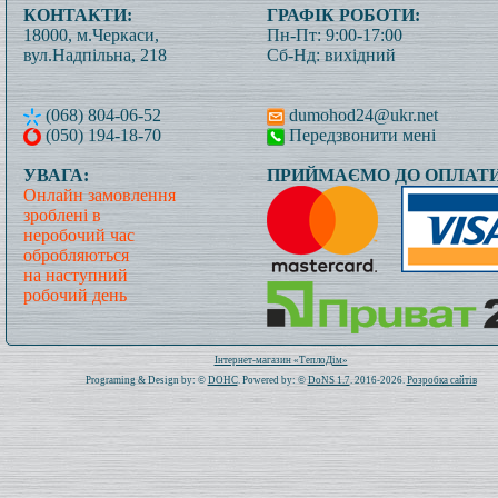
КОНТАКТИ:
ГРАФІК РОБОТИ:
18000, м.Черкаси,
Пн-Пт: 9:00-17:00
вул.Надпільна, 218
Сб-Нд: вихідний
(068) 804-06-52
dumohod24@ukr.net
(050) 194-18-70
Передзвонити мені
УВАГА:
ПРИЙМАЄМО ДО ОПЛАТИ
Онлайн замовлення
зроблені в
неробочий час
обробляються
на наступний
робочий день
Всього: 1021542 Сьогодні: 136
Інтернет-магазин «ТеплоДім»
Programing & Design by: ©
DOHC
. Powered by: ©
DoNS 1.7
. 2016-2026.
Розробка сайтів