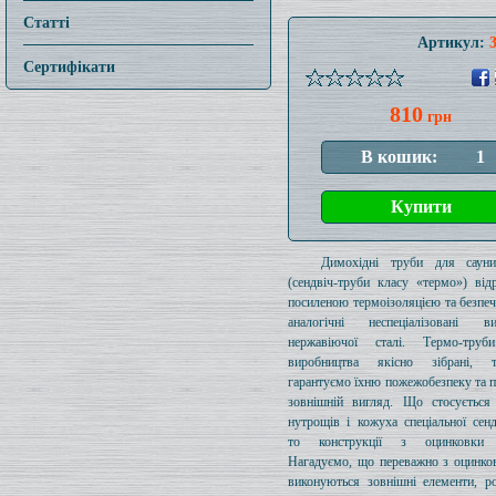
Статті
Артикул:
Сертифікати
810
грн
Димохідні труби для саун
(сендвіч-труби класу «термо») від
посиленою термоізоляцією та безпе
аналогічні неспеціалізовані 
нержавіючої сталі. Термо-тру
виробництва якісно зібрані,
гарантуємо їхню пожежобезпеку та 
зовнішній вигляд. Що стосується 
нутрощів і кожуха спеціальної сенд
то конструкції з оцинковки 
Нагадуємо, що переважно з оцинков
виконуються зовнішні елементи, р