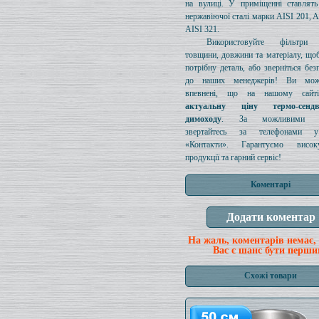
на вулиці. У приміщенні ставлять
нержавіючої сталі марки AISI 201, A
AISI 321.
Використовуйте фільтри д
товщини, довжини та матеріалу, щоб
потрібну деталь, або зверніться без
до наших менеджерів! Ви мож
впевнені, що на нашому сайті
актуальну ціну термо-сенд
димоходу
. За можливими з
звертайтесь за телефонами у
«Контакти». Гарантуємо висок
продукції та гарний сервіс!
Коментарі
На жаль, коментарів немає,
Вас є шанс бути перши
Схожі товари