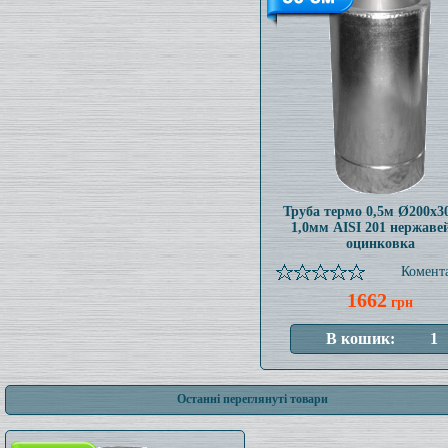
Труба термо 0,5м Ø200x
1,0мм AISI 201 нержаве
оцинковка
Комента
1662
грн
Останні переглянуті товари