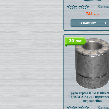
Комента
741
грн
Труба термо 0,3м Ø100x
1,0мм AISI 201 нержаве
нержавейка
Комента