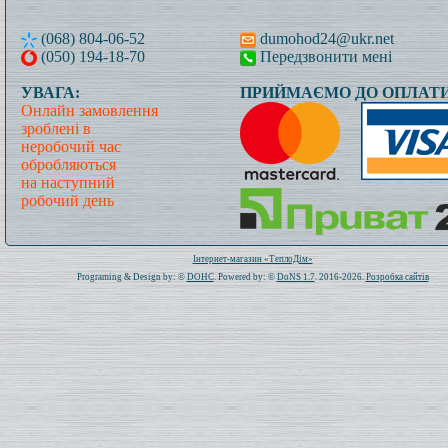
(068) 804-06-52
dumohod24@ukr.net
(050) 194-18-70
Передзвонити мені
УВАГА:
ПРИЙМАЄМО ДО ОПЛАТИ
Онлайн замовлення
зроблені в
неробочий час
обробляються
на наступний
робочий день
Всього: 1021034 Сьогодні: 144
Інтернет-магазин «ТеплоДім»
Programing & Design by: ©
DOHC
. Powered by: ©
DoNS 1.7
. 2016-2026.
Розробка сайтів