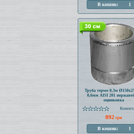
Труба термо 0,3м Ø150x
0,6мм AISI 201 нержаве
оцинковка
Комента
892
грн