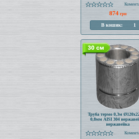
Комента
874
грн
Труба термо 0,3м Ø120x
0,8мм AISI 304 нержаве
нержавейка
Комента