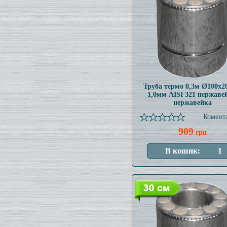
Труба термо 0,3м Ø100x
1,0мм AISI 321 нержаве
нержавейка
Комента
909
грн