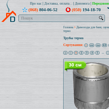
Про нас
Доставка, оплата...
Допомога
Передзвон
(068)
804-06-52
(050)
194-18-70
🔍
Головна
>
Дымоходы для бани, саун
термо
Трубы термо
Сортування:
×
a-z
z-a
0-9
«
‹
1
2
3
4
5
…
›