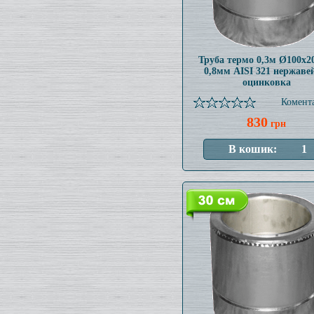
Труба термо 0,3м Ø100x
0,8мм AISI 321 нержаве
оцинковка
Комента
830
грн