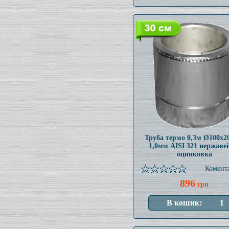
Труба термо 0,3м Ø100x
1,0мм AISI 321 нержаве
оцинковка
Комента
896
грн