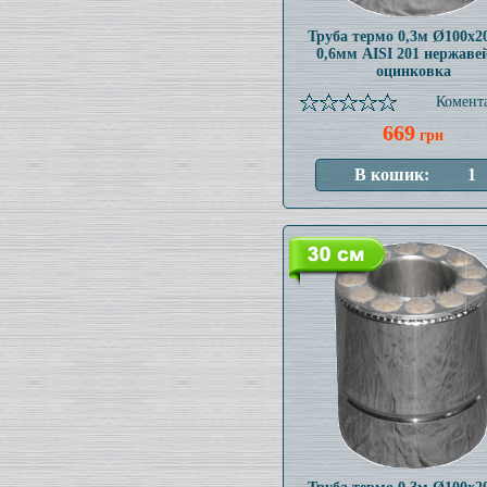
Труба термо 0,3м Ø100x
0,6мм AISI 201 нержаве
оцинковка
Комента
669
грн