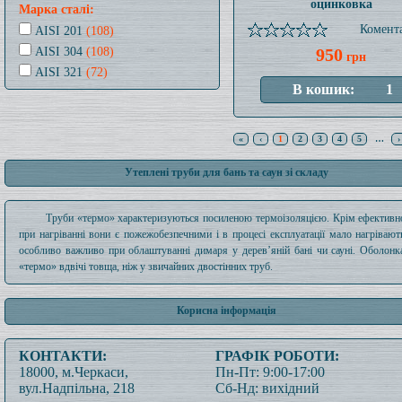
оцинковка
Марка сталі:
Комента
AISI 201
(108)
AISI 304
(108)
950
грн
AISI 321
(72)
«
‹
1
2
3
4
5
…
›
Утеплені труби для бань та саун зі складу
Труби «термо» характеризуються посиленою термоізоляцією. Крім ефективно
при нагріванні вони є пожежобезпечними і в процесі експлуатації мало нагрівают
особливо важливо при облаштуванні димаря у дерев’яній бані чи сауні. Оболонк
«термо» вдвічі товща, ніж у звичайних двостінних труб.
Корисна інформація
КОНТАКТИ:
ГРАФІК РОБОТИ:
18000, м.Черкаси,
Пн-Пт: 9:00-17:00
вул.Надпільна, 218
Сб-Нд: вихідний