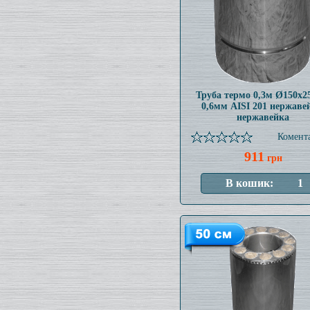
Труба термо 0,3м Ø150x
0,6мм AISI 201 нержаве
нержавейка
Комента
911
грн