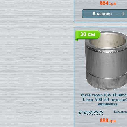
884
грн
Труба термо 0,3м Ø130x
1,0мм AISI 201 нержаве
оцинковка
Комента
888
грн