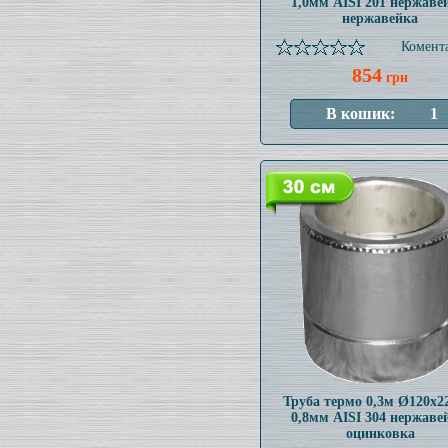
1,0мм AISI 201 нержаве
нержавейка
Комента
854
грн
Труба термо 0,3м Ø120x
0,8мм AISI 304 нержаве
оцинковка