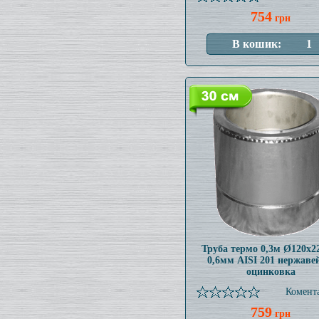
754
грн
Труба термо 0,3м Ø120x
0,6мм AISI 201 нержаве
оцинковка
Комента
759
грн