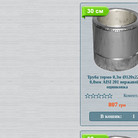
Труба термо 0,3м Ø120x
0,8мм AISI 201 нержаве
оцинковка
Комента
807
грн