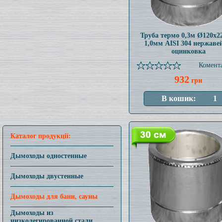
Труба термо 0,3м Ø120x
1,0мм AISI 304 нержаве
оцинковка
Комента
932
грн
Каталог продукції:
Дымоходы одностенные
Дымоходы двустенные
Дымоходы для бани, сауны
Дымоходы из
низколегированной стали