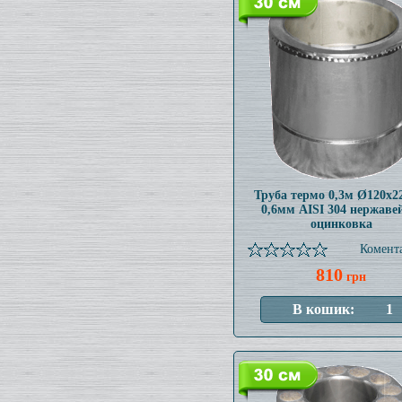
Труба термо 0,3м Ø120x
0,6мм AISI 304 нержаве
оцинковка
Комента
810
грн