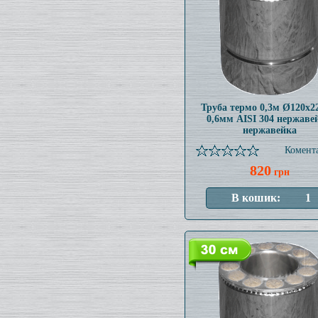
Труба термо 0,3м Ø120x
0,6мм AISI 304 нержаве
нержавейка
Комента
820
грн