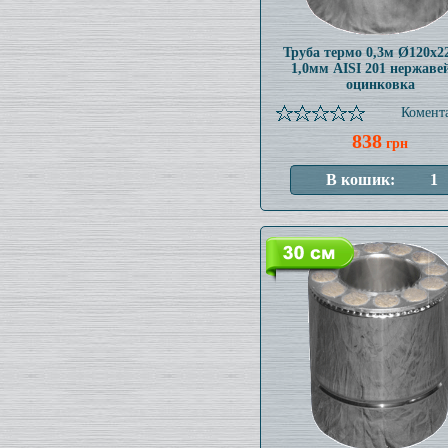
Труба термо 0,3м Ø120x
1,0мм AISI 201 нержаве
оцинковка
Комента
838
грн