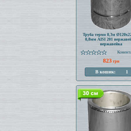
Труба термо 0,3м Ø120x
0,8мм AISI 201 нержаве
нержавейка
Комента
823
грн