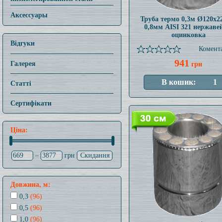
Аксессуары
Труба термо 0,3м Ø120x
0,8мм AISI 321 нержаве
оцинковка
Відгуки
Комента
941
Галерея
грн
Статті
Сертифікати
Ціна:
–
грн
Довжина, м:
0,3
(96)
0,5
(96)
1,0
(96)