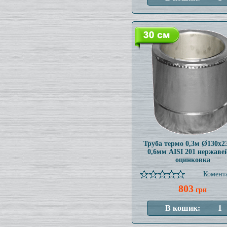
Труба термо 0,3м Ø130x
0,6мм AISI 201 нержаве
оцинковка
Комента
803
грн