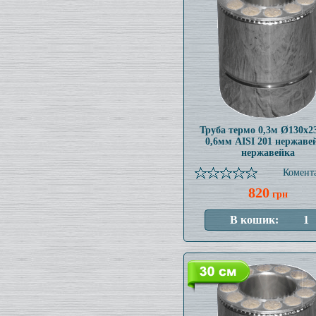
Труба термо 0,3м Ø130x
0,6мм AISI 201 нержаве
нержавейка
Комента
820
грн