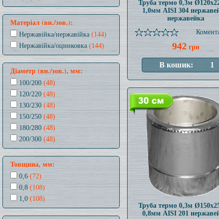
Труба термо 0,3м Ø120x
1,0мм AISI 304 нержаве
нержавейка
Матеріал (вн./зов.):
Комента
Нержавійка/нержавійка
(144)
942
Нержавійка/оцинковка
(144)
грн
Діаметр (вн./зов.), мм:
100/200
(48)
120/220
(48)
130/230
(48)
150/250
(48)
180/280
(48)
200/300
(48)
Товщина, мм:
0,6
(72)
0,8
(108)
1,0
(108)
Труба термо 0,3м Ø150x
0,8мм AISI 201 нержаве