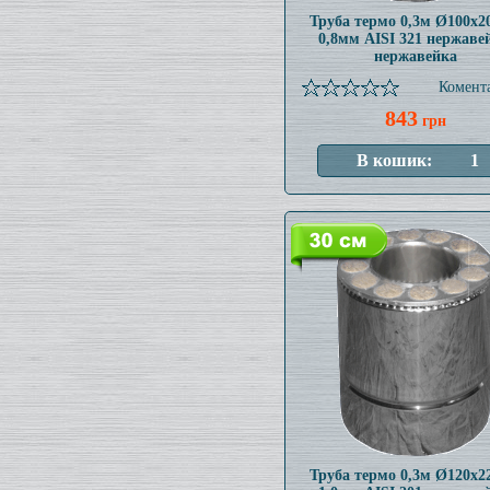
Труба термо 0,3м Ø100x
0,8мм AISI 321 нержаве
нержавейка
Комента
843
грн
Труба термо 0,3м Ø120x