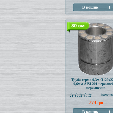
Труба термо 0,3м Ø120x
0,6мм AISI 201 нержаве
нержавейка
Комента
774
грн