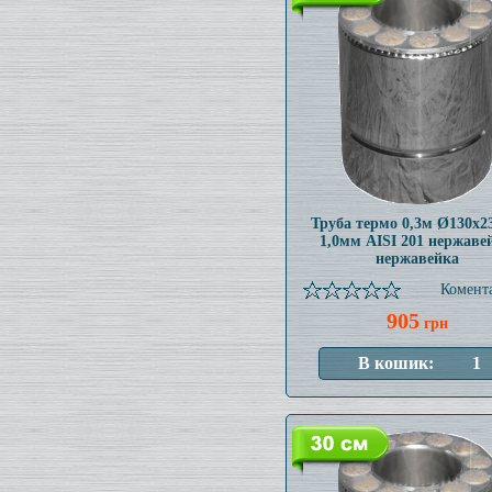
Труба термо 0,3м Ø130x
1,0мм AISI 201 нержаве
нержавейка
Комента
905
грн