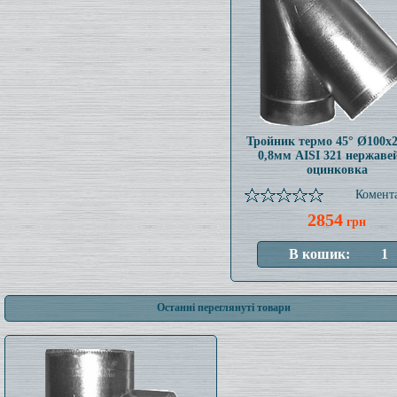
Тройник термо 45° Ø100x
0,8мм AISI 321 нержаве
оцинковка
Комента
2854
грн
Останні переглянуті товари