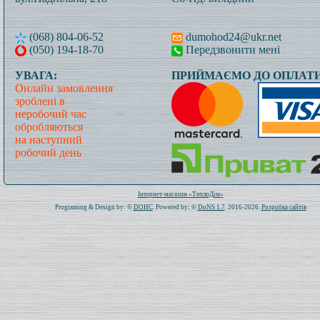
(068) 804-06-52
dumohod24@ukr.net
(050) 194-18-70
Передзвонити мені
УВАГА:
ПРИЙМАЄМО ДО ОПЛАТИ
Онлайн замовлення
зроблені в
неробочий час
обробляються
на наступний
робочий день
Всього: 1019834 Сьогодні: 751
Інтернет-магазин «ТеплоДім»
Programing & Design by: ©
DOHC
. Powered by: ©
DoNS 1.7
. 2016-2026.
Розробка сайтів