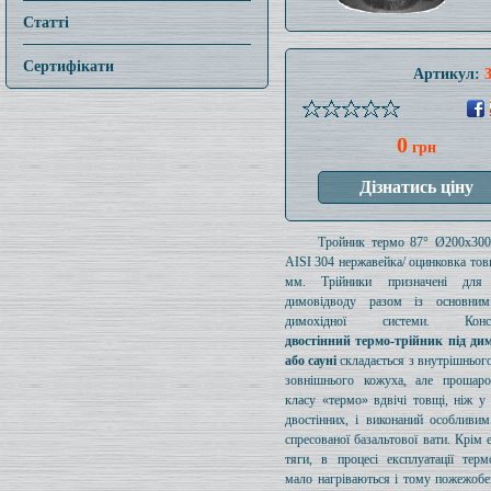
Статті
Сертифікати
Артикул:
0
грн
Тройник термо 87° Ø200x30
AISI 304 нержавейка/ оцинковка то
мм. Трійники призначені для 
димовідводу разом із основни
димохідної системи. Конст
двостінний термо-трійник під дим
або сауні
складається з внутрішнього
зовнішнього кожуха, але прошаро
класу «термо» вдвічі товщі, ніж у
двостінних, і виконаний особливи
спресованої базальтової вати. Крім 
тяги, в процесі експлуатації терм
мало нагріваються і тому пожежобе