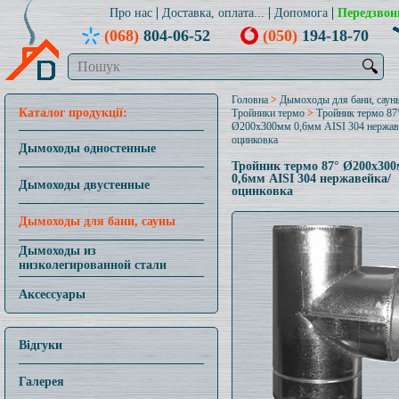
Про нас
Доставка, оплата...
Допомога
Передзвон
(068)
804-06-52
(050)
194-18-70
🔍
Головна
>
Дымоходы для бани, саун
Каталог продукції:
Тройники термо
>
Тройник термо 87
Ø200x300мм 0,6мм AISI 304 нержав
оцинковка
Дымоходы одностенные
Тройник термо 87° Ø200x30
0,6мм AISI 304 нержавейка/
Дымоходы двустенные
оцинковка
Дымоходы для бани, сауны
Дымоходы из
низколегированной стали
Аксессуары
Відгуки
Галерея