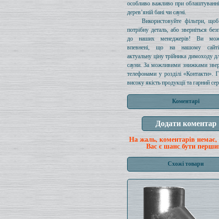
особливо важливо при облаштуванн
дерев’яній бані чи сауні.
Використовуйте фільтри, щоб
потрібну деталь, або зверніться без
до наших менеджерів! Ви мож
впевнені, що на нашому сайті
актуальну ціну трійника димоходу дл
сауни. За можливими знижками звер
телефонами у розділі «Контакти». 
високу якість продукції та гарний сер
Коментарі
На жаль, коментарів немає,
Вас є шанс бути перши
Схожі товари