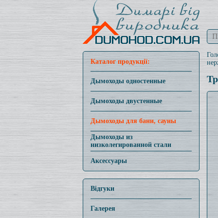
Гол
Каталог продукції:
нер
Тр
Дымоходы одностенные
Дымоходы двустенные
Дымоходы для бани, сауны
Дымоходы из
низколегированной стали
Аксессуары
Відгуки
Галерея