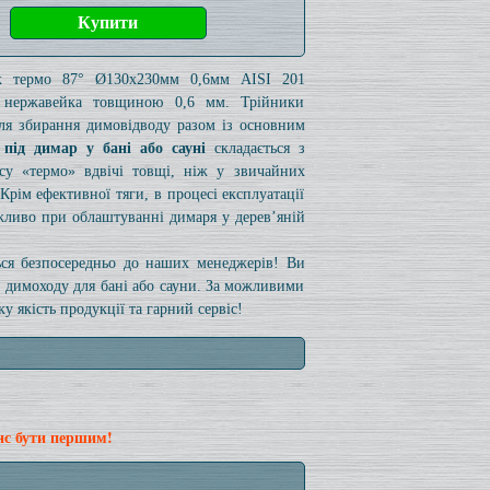
к термо 87° Ø130x230мм 0,6мм AISI 201
/ нержавейка товщиною 0,6 мм. Трійники
для збирання димовідводу разом із основним
 під димар у бані або сауні
складається з
су «термо» вдвічі товщі, ніж у звичайних
Крім ефективної тяги, в процесі експлуатації
жливо при облаштуванні димаря у дерев’яній
ться безпосередньо до наших менеджерів! Ви
а димоходу для бані або сауни. За можливими
 якість продукції та гарний сервіс!
нс бути першим!