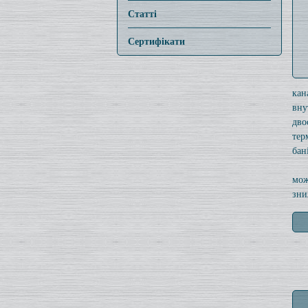
Статті
Сертифікати
кан
вну
дво
тер
бані
мож
зни