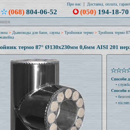
Про нас
Доставка, оплата, гарант
(068)
804-06-52
(050)
194-18-70
овна
>
Дымоходы для бани, сауны
>
Тройники термо
>
Тройник термо 87
жавейка
ойник термо 87° Ø130x230мм 0,6мм AISI 201 не
Способи д
• служб
Способи о
• безго
• післяп