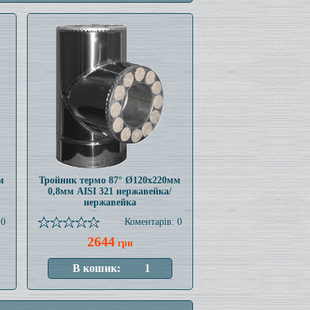
м
Тройник термо 87° Ø120x220мм
0,8мм AISI 321 нержавейка/
нержавейка
 0
Коментарів: 0
2644
грн