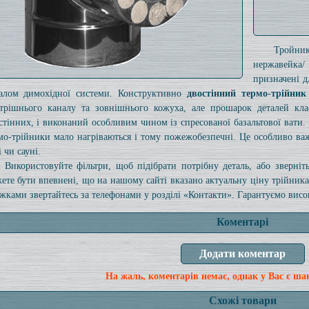
Тройни
нержавейка
призначені 
алом димохідної системи. Конструктивно
двостінний термо-трійник
трішнього каналу та зовнішнього кожуха, але прошарок деталей кла
стінних, і виконаний особливим чином із спресованої базальтової вати. 
мо-трійники мало нагріваються і тому пожежобезпечні. Це особливо ва
 чи сауні.
Використовуйте фільтри, щоб підібрати потрібну деталь, або зверні
ете бути впевнені, що на нашому сайті вказано актуальну ціну трійник
жками звертайтесь за телефонами у розділі «Контакти». Гарантуємо високу
Коментарі
На жаль, коментарів немає, однак у Вас є ша
Схожі товари