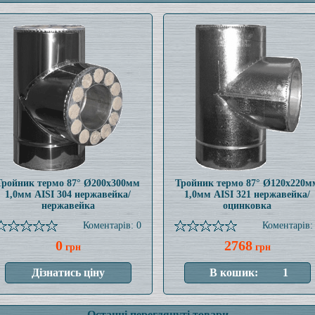
Тройник термо 87° Ø200x300мм
Тройник термо 87° Ø120x220м
1,0мм AISI 304 нержавейка/
1,0мм AISI 321 нержавейка/
нержавейка
оцинковка
Коментарів: 0
Коментарів:
0
2768
грн
грн
Останні переглянуті товари