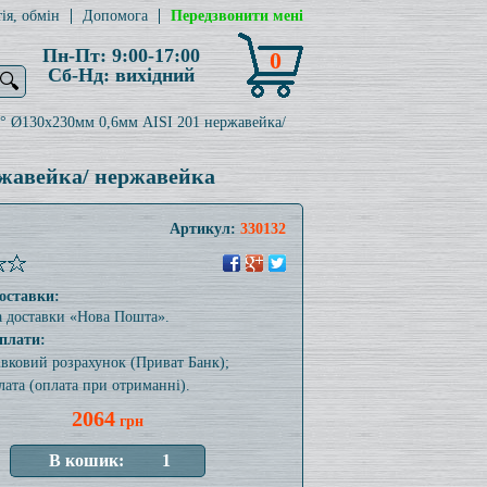
ія, обмін
Допомога
Передзвонити мені
Пн-Пт: 9:00-17:00
0
Сб-Нд: вихідний
🔍
° Ø130x230мм 0,6мм AISI 201 нержавейка/
ржавейка/ нержавейка
Артикул:
330132
оставки:
а доставки «Нова Пошта».
плати:
тівковий розрахунок (Приват Банк);
лата (оплата при отриманні).
2064
грн