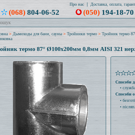
Про нас
Доставка, оплата, гарант
(068)
804-06-52
(050)
194-18-70
овна
>
Дымоходы для бани, сауны
>
Тройники термо
>
Тройник термо 87
нковка
ойник термо 87° Ø100x200мм 0,8мм AISI 321 не
Способи д
• служб
Способи о
• безго
• післяп