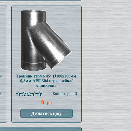
м
Тройник термо 45° Ø100x200мм
0,8мм AISI 304 нержавейка/
оцинковка
 0
Коментарів: 0
0
грн