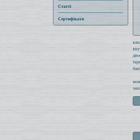
Статті
Сертифікати
кан
вну
дво
тер
бані
мож
зни