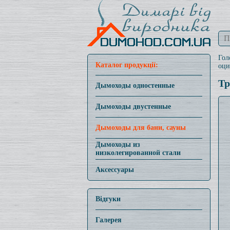
Гол
Каталог продукції:
оци
Тр
Дымоходы одностенные
Дымоходы двустенные
Дымоходы для бани, сауны
Дымоходы из
низколегированной стали
Аксессуары
Відгуки
Галерея