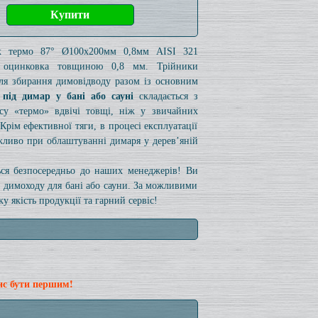
к термо 87° Ø100x200мм 0,8мм AISI 321
/ оцинковка товщиною 0,8 мм. Трійники
для збирання димовідводу разом із основним
 під димар у бані або сауні
складається з
су «термо» вдвічі товщі, ніж у звичайних
Крім ефективної тяги, в процесі експлуатації
жливо при облаштуванні димаря у дерев’яній
ться безпосередньо до наших менеджерів! Ви
а димоходу для бані або сауни. За можливими
 якість продукції та гарний сервіс!
нс бути першим!