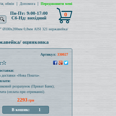
ія, обмін
Допомога
Передзвонити мені
Пн-Пт: 9:00-17:00
0
Сб-Нд: вихідний
🔍
° Ø100x200мм 0,8мм AISI 321 нержавейка/
ржавейка/ оцинковка
Артикул:
330027
оставки:
а доставки «Нова Пошта».
плати:
тівковий розрахунок (Приват Банк);
лата (оплата при отриманні).
2293
грн