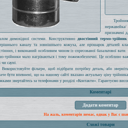
Тройни
нержавейка
призначені 
алом димохідної системи. Конструктивно
двостінний термо-трійник
трішнього каналу та зовнішнього кожуха, але прошарок деталей кла
стінних, і виконаний особливим чином із спресованої базальтової вати. 
мо-трійники мало нагріваються і тому пожежобезпечні. Це особливо ва
 чи сауні.
Використовуйте фільтри, щоб підібрати потрібну деталь, або зверні
ете бути впевнені, що на нашому сайті вказано актуальну ціну трійник
жками звертайтесь за телефонами у розділі «Контакти». Гарантуємо високу
Коментарі
На жаль, коментарів немає, однак у Вас є ша
Схожі товари