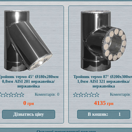
Тройник термо 45° Ø180x280мм
Тройник термо 87° Ø200x300м
0,8мм AISI 201 нержавейка/
1,0мм AISI 321 нержавейка/
нержавейка
нержавейка
Коментарів: 0
Коментарів:
0
4135
грн
грн
Останні переглянуті товари