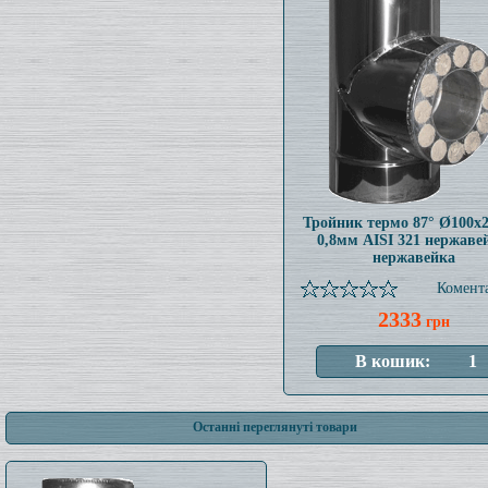
Тройник термо 87° Ø100x
0,8мм AISI 321 нержаве
нержавейка
Комента
2333
грн
Останні переглянуті товари