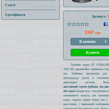
Статті
Сертифікати
Артикул:
3347
грн
Тройник термо 45° Ø200x30
AISI 201 нержавейка/ оцинковка то
мм. Трійники призначені для 
димовідводу разом із основни
димохідної системи. Конст
двостінний термо-трійник під дим
або сауні
складається з внутрішнього
зовнішнього кожуха, але прошаро
класу «термо» вдвічі товщі, ніж у
двостінних, і виконаний особливи
спресованої базальтової вати. Крім 