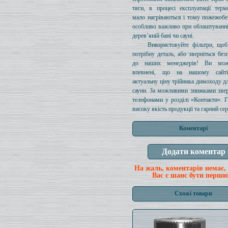
тяги, в процесі експлуатації терм
мало нагріваються і тому пожежобе
особливо важливо при облаштуванн
дерев’яній бані чи сауні.
Використовуйте фільтри, щоб
потрібну деталь, або зверніться без
до наших менеджерів! Ви мож
впевнені, що на нашому сайті
актуальну ціну трійника димоходу дл
сауни. За можливими знижками звер
телефонами у розділі «Контакти». 
високу якість продукції та гарний сер
Коментарі
На жаль, коментарів немає,
Вас є шанс бути перши
Схожі товари