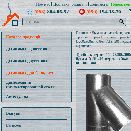
Про нас
Доставка, оплата...
Допомога
Передзвон
(068)
804-06-52
(050)
194-18-70
🔍
Головна
>
Дымоходы для бани, саун
Каталог продукції:
Тройники термо
>
Тройник термо 45
Ø200x300мм 0,6мм AISI 201 нержав
оцинковка
Дымоходы одностенные
Тройник термо 45° Ø200x30
0,6мм AISI 201 нержавейка/
Дымоходы двустенные
оцинковка
Дымоходы для бани, сауны
Дымоходы из
низколегированной стали
Аксессуары
Відгуки
Галерея