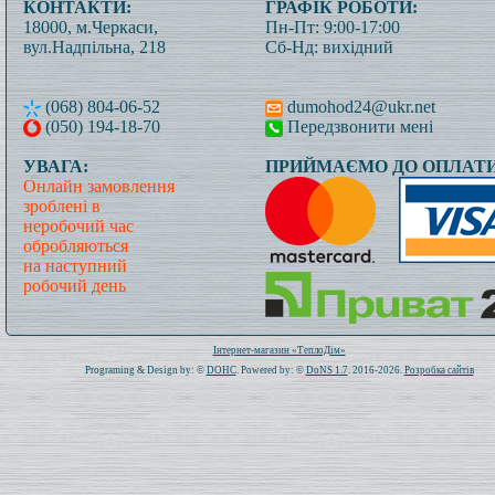
КОНТАКТИ:
ГРАФІК РОБОТИ:
18000, м.Черкаси,
Пн-Пт: 9:00-17:00
вул.Надпільна, 218
Сб-Нд: вихідний
(068) 804-06-52
dumohod24@ukr.net
(050) 194-18-70
Передзвонити мені
УВАГА:
ПРИЙМАЄМО ДО ОПЛАТИ
Онлайн замовлення
зроблені в
неробочий час
обробляються
на наступний
робочий день
Всього: 1020123 Сьогодні: 213
Інтернет-магазин «ТеплоДім»
Programing & Design by: ©
DOHC
. Powered by: ©
DoNS 1.7
. 2016-2026.
Розробка сайтів