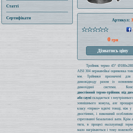
Статті
Сертифікати
Артикул:
0
грн
Тройник термо 45° Ø180x28
AISI 304 нержавейка/ оцинковка то
мм. Трійники призначені для 
димовідводу разом із основни
димохідної системи. Конст
двостінний термо-трійник під дим
або сауні
складається з внутрішнього
зовнішнього кожуха, але прошаро
класу «термо» вдвічі товщі, ніж у
двостінних, і виконаний особливи
спресованої базальтової вати. Крім 
тяги, в процесі експлуатації терм
мало нагріваються і тому пожежобе