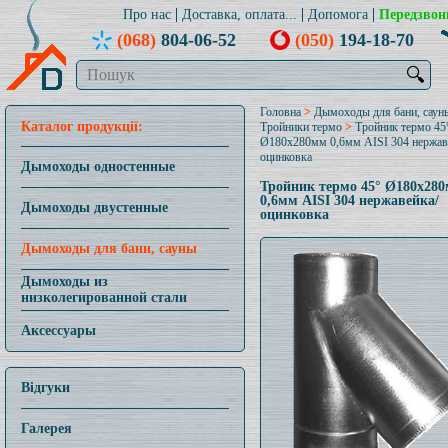
Про нас
Доставка, оплата...
Допомога
Передзвон
(068)
804-06-52
(050)
194-18-70
🔍
Головна
>
Дымоходы для бани, саун
Каталог продукції:
Тройники термо
>
Тройник термо 45
Ø180x280мм 0,6мм AISI 304 нержав
оцинковка
Дымоходы одностенные
Тройник термо 45° Ø180x28
0,6мм AISI 304 нержавейка/
Дымоходы двустенные
оцинковка
Дымоходы для бани, сауны
Дымоходы из
низколегированной стали
Аксессуары
Відгуки
Галерея