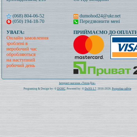
(068) 804-06-52
dumohod24@ukr.net
(050) 194-18-70
Передзвонити мені
УВАГА:
ПРИЙМАЄМО ДО ОПЛАТИ
Онлайн замовлення
зроблені в
неробочий час
обробляються
на наступний
робочий день
Всього: 1019815 Сьогодні: 732
Інтернет-магазин «ТеплоДім»
Programing & Design by: ©
DOHC
. Powered by: ©
DoNS 1.7
. 2016-2026.
Розробка сайтів