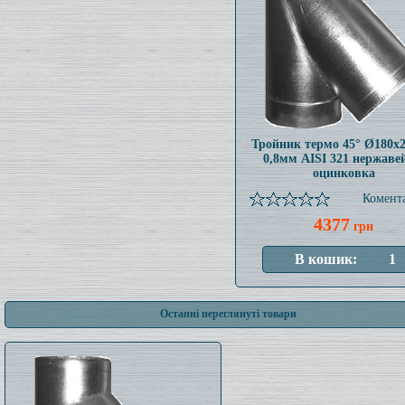
Тройник термо 45° Ø180x
0,8мм AISI 321 нержаве
оцинковка
Комента
4377
грн
Останні переглянуті товари