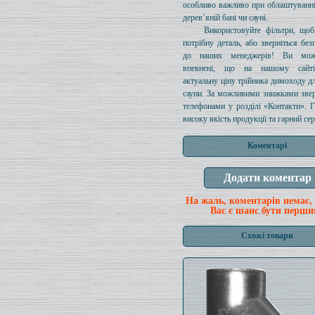
особливо важливо при облаштуванн
дерев’яній бані чи сауні.
Використовуйте фільтри, щоб
потрібну деталь, або зверніться без
до наших менеджерів! Ви мож
впевнені, що на нашому сайті
актуальну ціну трійника димоходу дл
сауни. За можливими знижками звер
телефонами у розділі «Контакти». 
високу якість продукції та гарний сер
Коментарі
На жаль, коментарів немає,
Вас є шанс бути перши
Схожі товари