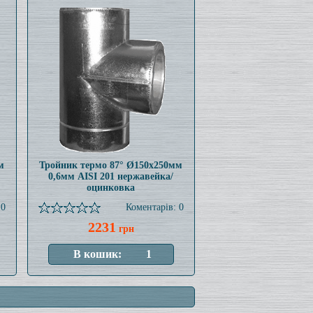
м
Тройник термо 87° Ø150x250мм
0,6мм AISI 201 нержавейка/
оцинковка
 0
Коментарів: 0
2231
грн