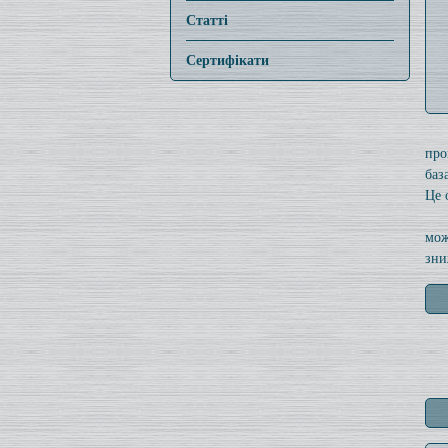
Статті
Сертифікати
про
баз
Це 
мож
зни