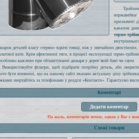
Тройни
нержавейка
призначені 
каналом дим
термо-трійн
внутрішньо
шарок деталей класу «термо» вдвічі товщі, ніж у звичайних двостінних,
альтової вати. Крім ефективної тяги, в процесі експлуатації термо-трійн
особливо важливо при облаштуванні димаря у дерев’яній бані чи сауні.
Використовуйте фільтри, щоб підібрати потрібну деталь, або зверні
ете бути впевнені, що на нашому сайті вказано актуальну ціну трійник
жками звертайтесь за телефонами у розділі «Контакти». Гарантуємо високу
Коментарі
На жаль, коментарів немає, однак у Вас є ша
Схожі товари