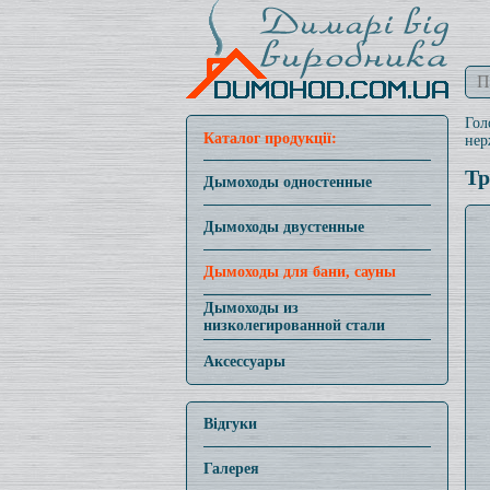
Гол
Каталог продукції:
нер
Тр
Дымоходы одностенные
Дымоходы двустенные
Дымоходы для бани, сауны
Дымоходы из
низколегированной стали
Аксессуары
Відгуки
Галерея