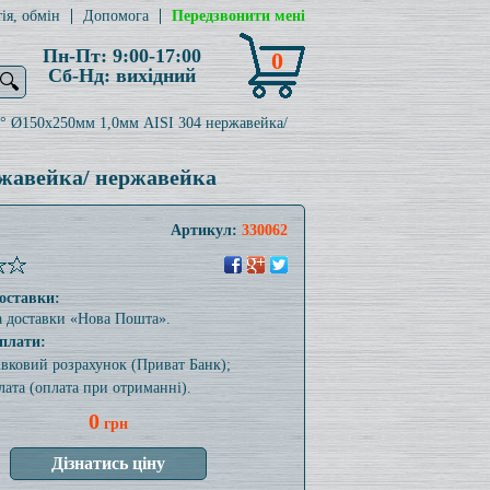
ія, обмін
Допомога
Передзвонити мені
Пн-Пт: 9:00-17:00
0
Сб-Нд: вихідний
🔍
° Ø150x250мм 1,0мм AISI 304 нержавейка/
ржавейка/ нержавейка
Артикул:
330062
оставки:
а доставки «Нова Пошта».
плати:
тівковий розрахунок (Приват Банк);
лата (оплата при отриманні).
0
грн