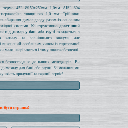
к термо 45° Ø150x250мм 1,0мм AISI 304
/ нержавейка товщиною 1,0 мм. Трійники
для збирання димовідводу разом із основним
охідної системи. Конструктивно
двостінний
ик під димар у бані або сауні
складається з
го каналу та зовнішнього кожуха, але
 і виконаний особливим чином із спресованої
ики мало нагріваються і тому пожежобезпечні.
ться безпосередньо до наших менеджерів! Ви
а димоходу для бані або сауни. За можливими
 якість продукції та гарний сервіс!
нс бути першим!