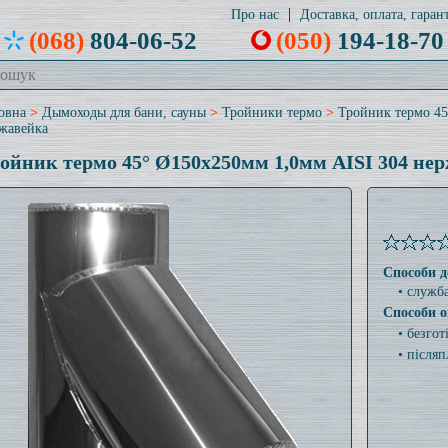
Про нас
Доставка, оплата, гарант
(068)
804-06-52
(050)
194-18-70
овна
>
Дымоходы для бани, сауны
>
Тройники термо
>
Тройник термо 45
жавейка
ойник термо 45° Ø150x250мм 1,0мм AISI 304 не
Способи д
• служб
Способи о
• безго
• післяп