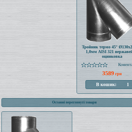
Тройник термо 45° Ø130x
1,0мм AISI 321 нержаве
оцинковка
Комента
3589
грн
Останні переглянуті товари