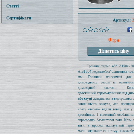
Статті
Сертифікати
Артикул:
0
грн
Тройник термо 45° Ø150x25
AISI 304 нержавейка/ оцинковка то
мм. Трійники призначені для 
димовідводу разом із основни
димохідної системи. Конст
двостінний термо-трійник під дим
або сауні
складається з внутрішнього
зовнішнього кожуха, але прошаро
класу «термо» вдвічі товщі, ніж у
двостінних, і виконаний особливи
спресованої базальтової вати. Крім 
тяги, в процесі експлуатації терм
мало нагріваються і тому пожежобе