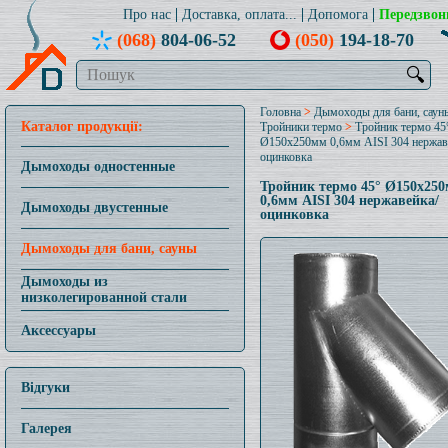
Про нас
Доставка, оплата...
Допомога
Передзвон
(068)
804-06-52
(050)
194-18-70
🔍
Головна
>
Дымоходы для бани, саун
Каталог продукції:
Тройники термо
>
Тройник термо 45
Ø150x250мм 0,6мм AISI 304 нержав
оцинковка
Дымоходы одностенные
Тройник термо 45° Ø150x25
0,6мм AISI 304 нержавейка/
Дымоходы двустенные
оцинковка
Дымоходы для бани, сауны
Дымоходы из
низколегированной стали
Аксессуары
Відгуки
Галерея