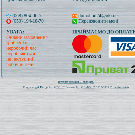
(068) 804-06-52
dumohod24@ukr.net
(050) 194-18-70
Передзвонити мені
УВАГА:
ПРИЙМАЄМО ДО ОПЛАТИ
Онлайн замовлення
зроблені в
неробочий час
обробляються
на наступний
робочий день
Всього: 1020619 Сьогодні: 236
Інтернет-магазин «ТеплоДім»
Programing & Design by: ©
DOHC
. Powered by: ©
DoNS 1.7
. 2016-2026.
Розробка сайтів