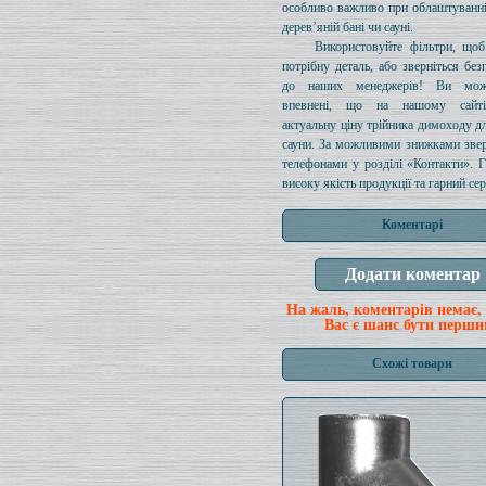
особливо важливо при облаштуванн
дерев’яній бані чи сауні.
Використовуйте фільтри, щоб
потрібну деталь, або зверніться без
до наших менеджерів! Ви мож
впевнені, що на нашому сайті
актуальну ціну трійника димоходу дл
сауни. За можливими знижками звер
телефонами у розділі «Контакти». 
високу якість продукції та гарний сер
Коментарі
На жаль, коментарів немає,
Вас є шанс бути перши
Схожі товари