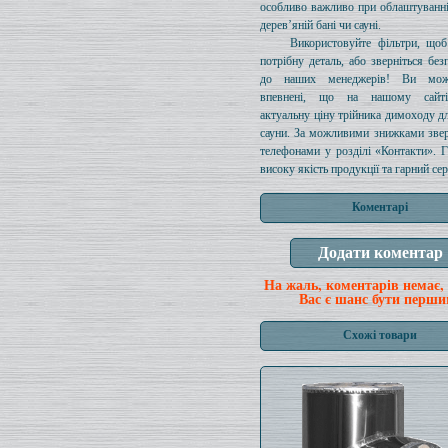
особливо важливо при облаштуванн
дерев’яній бані чи сауні.
Використовуйте фільтри, щоб
потрібну деталь, або зверніться без
до наших менеджерів! Ви мож
впевнені, що на нашому сайті
актуальну ціну трійника димоходу дл
сауни. За можливими знижками звер
телефонами у розділі «Контакти». 
високу якість продукції та гарний сер
Коментарі
На жаль, коментарів немає,
Вас є шанс бути перши
Схожі товари