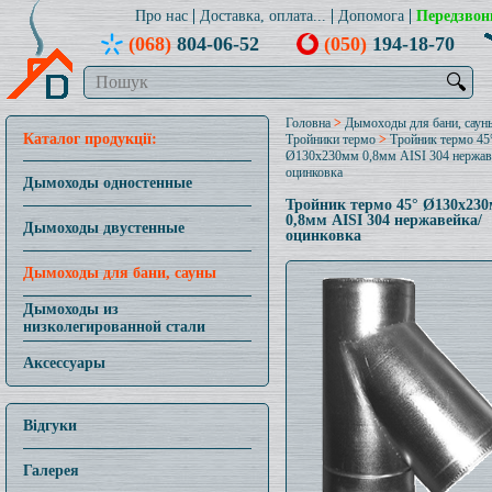
Про нас
Доставка, оплата...
Допомога
Передзвон
(068)
804-06-52
(050)
194-18-70
🔍
Головна
>
Дымоходы для бани, саун
Каталог продукції:
Тройники термо
>
Тройник термо 45
Ø130x230мм 0,8мм AISI 304 нержав
оцинковка
Дымоходы одностенные
Тройник термо 45° Ø130x23
0,8мм AISI 304 нержавейка/
Дымоходы двустенные
оцинковка
Дымоходы для бани, сауны
Дымоходы из
низколегированной стали
Аксессуары
Відгуки
Галерея