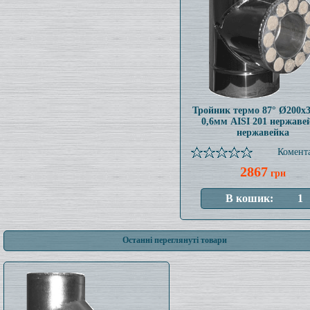
Тройник термо 87° Ø200x
0,6мм AISI 201 нержаве
нержавейка
Комента
2867
грн
Останні переглянуті товари