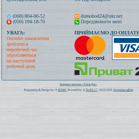
(068) 804-06-52
dumohod24@ukr.net
(050) 194-18-70
Передзвонити мені
УВАГА:
ПРИЙМАЄМО ДО ОПЛАТИ
Онлайн замовлення
зроблені в
неробочий час
обробляються
на наступний
робочий день
Всього: 1020294 Сьогодні: 384
Інтернет-магазин «ТеплоДім»
Programing & Design by: ©
DOHC
. Powered by: ©
DoNS 1.7
. 2016-2026.
Розробка сайтів