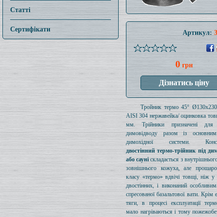
Статті
Сертифікати
Артикул:
0
грн
Тройник термо 45° Ø130x23
AISI 304 нержавейка/ оцинковка то
мм. Трійники призначені для 
димовідводу разом із основни
димохідної системи. Конст
двостінний термо-трійник під дим
або сауні
складається з внутрішнього
зовнішнього кожуха, але прошаро
класу «термо» вдвічі товщі, ніж у
двостінних, і виконаний особливи
спресованої базальтової вати. Крім 
тяги, в процесі експлуатації терм
мало нагріваються і тому пожежобе