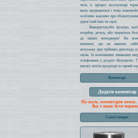
тяги, в процесі експлуатації терм
мало нагріваються і тому пожежобе
особливо важливо при облаштуванн
дерев’яній бані чи сауні.
Використовуйте фільтри, щоб
потрібну деталь, або зверніться без
до наших менеджерів! Ви мож
впевнені, що на нашому сайті
актуальну ціну трійника димоходу дл
сауни. За можливими знижками звер
телефонами у розділі «Контакти». 
високу якість продукції та гарний сер
Коментарі
На жаль, коментарів немає,
Вас є шанс бути перши
Схожі товари