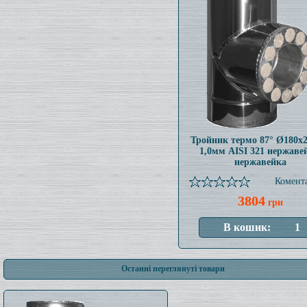
Тройник термо 87° Ø180x
1,0мм AISI 321 нержаве
нержавейка
Комента
3804
грн
Останні переглянуті товари