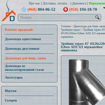
Про нас
Доставка, оплата...
Допомога
Передзвон
(068)
804-06-52
(050)
194-18-70
🔍
Головна
>
Дымоходы для бани, саун
Каталог продукції:
Тройники термо
>
Тройник термо 45
Ø120x220мм 0,8мм AISI 321 нержав
оцинковка
Дымоходы одностенные
Тройник термо 45° Ø120x22
0,8мм AISI 321 нержавейка/
Дымоходы двустенные
оцинковка
Дымоходы для бани, сауны
Дымоходы из
низколегированной стали
Аксессуары
Відгуки
Галерея