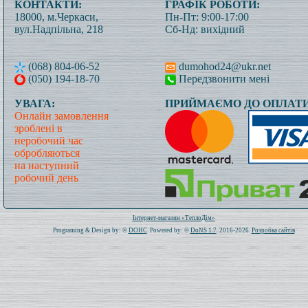
КОНТАКТИ:
ГРАФІК РОБОТИ:
18000, м.Черкаси,
Пн-Пт: 9:00-17:00
вул.Надпільна, 218
Сб-Нд: вихідний
(068) 804-06-52
dumohod24@ukr.net
(050) 194-18-70
Передзвонити мені
УВАГА:
ПРИЙМАЄМО ДО ОПЛАТИ
Онлайн замовлення
зроблені в
неробочий час
обробляються
на наступний
робочий день
Всього: 1019494 Сьогодні: 411
Інтернет-магазин «ТеплоДім»
Programing & Design by: ©
DOHC
. Powered by: ©
DoNS 1.7
. 2016-2026.
Розробка сайтів