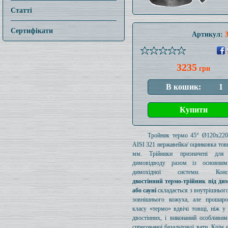
Статті
Сертифікати
Артикул:
3235
грн
Тройник термо 45° Ø120x22
AISI 321 нержавейка/ оцинковка то
мм. Трійники призначені для 
димовідводу разом із основни
димохідної системи. Конст
двостінний термо-трійник під дим
або сауні
складається з внутрішнього
зовнішнього кожуха, але прошаро
класу «термо» вдвічі товщі, ніж у
двостінних, і виконаний особливи
спресованої базальтової вати. Крім 