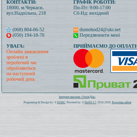
КОНТАКТИ:
ГРАФІК РОБОТИ:
18000, м.Черкаси,
Пн-Пт: 9:00-17:00
вул.Надпільна, 218
Сб-Нд: вихідний
(068) 804-06-52
dumohod24@ukr.net
(050) 194-18-70
Передзвонити мені
УВАГА:
ПРИЙМАЄМО ДО ОПЛАТИ
Онлайн замовлення
зроблені в
неробочий час
обробляються
на наступний
робочий день
Всього: 1020666 Сьогодні: 283
Інтернет-магазин «ТеплоДім»
Programing & Design by: ©
DOHC
. Powered by: ©
DoNS 1.7
. 2016-2026.
Розробка сайтів