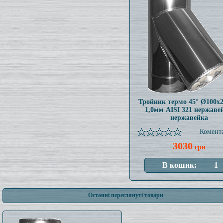
Тройник термо 45° Ø100x
1,0мм AISI 321 нержаве
нержавейка
Комента
3030
грн
Останні переглянуті товари