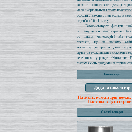
тяги, в процесі експлуатації терм
мало нагріваються і тому пожежобе
особливо важливо при облаштуванн
дерев’яній бані чи сауні.
Використовуйте фільтри, щоб
потрібну деталь, або зверніться без
до наших менеджерів! Ви мож
впевнені, що на нашому сайті
актуальну ціну трійника димоходу дл
сауни. За можливими знижками звер
телефонами у розділі «Контакти». 
високу якість продукції та гарний сер
Коментарі
На жаль, коментарів немає,
Вас є шанс бути перши
Схожі товари