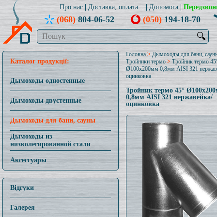
Про нас
Доставка, оплата...
Допомога
Передзвон
(068)
804-06-52
(050)
194-18-70
🔍
Головна
>
Дымоходы для бани, саун
Каталог продукції:
Тройники термо
>
Тройник термо 45
Ø100x200мм 0,8мм AISI 321 нержав
оцинковка
Дымоходы одностенные
Тройник термо 45° Ø100x20
0,8мм AISI 321 нержавейка/
Дымоходы двустенные
оцинковка
Дымоходы для бани, сауны
Дымоходы из
низколегированной стали
Аксессуары
Відгуки
Галерея