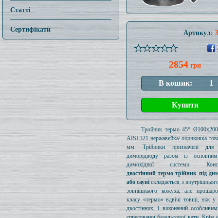
Статті
Сертифікати
Артикул:
2854
грн
Тройник термо 45° Ø100x20
AISI 321 нержавейка/ оцинковка то
мм. Трійники призначені для 
димовідводу разом із основни
димохідної системи. Конст
двостінний термо-трійник під дим
або сауні
складається з внутрішнього
зовнішнього кожуха, але прошаро
класу «термо» вдвічі товщі, ніж у
двостінних, і виконаний особливи
спресованої базальтової вати. Крім 