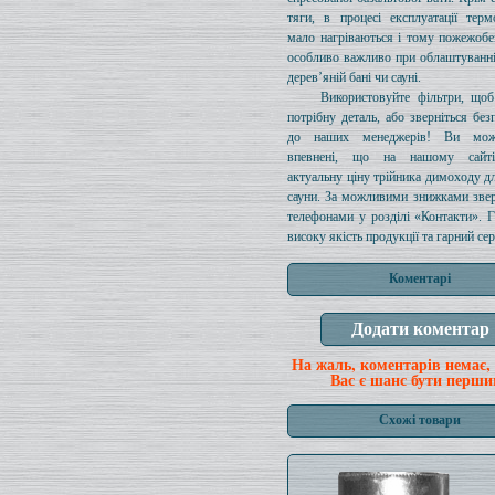
тяги, в процесі експлуатації терм
мало нагріваються і тому пожежобе
особливо важливо при облаштуванн
дерев’яній бані чи сауні.
Використовуйте фільтри, щоб
потрібну деталь, або зверніться без
до наших менеджерів! Ви мож
впевнені, що на нашому сайті
актуальну ціну трійника димоходу дл
сауни. За можливими знижками звер
телефонами у розділі «Контакти». 
високу якість продукції та гарний сер
Коментарі
На жаль, коментарів немає,
Вас є шанс бути перши
Схожі товари