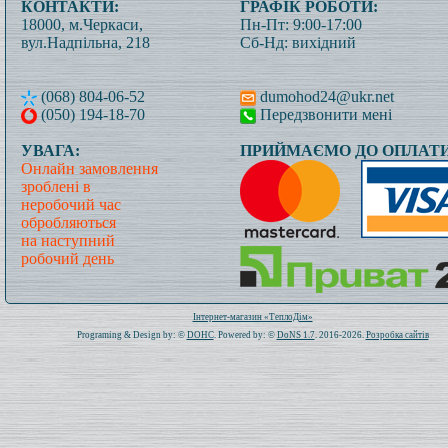
КОНТАКТИ:
ГРАФІК РОБОТИ:
18000, м.Черкаси,
Пн-Пт: 9:00-17:00
вул.Надпільна, 218
Сб-Нд: вихідний
(068) 804-06-52
dumohod24@ukr.net
(050) 194-18-70
Передзвонити мені
УВАГА:
ПРИЙМАЄМО ДО ОПЛАТИ
Онлайн замовлення
зроблені в
неробочий час
обробляються
на наступний
робочий день
Всього: 1020835 Сьогодні: 452
Інтернет-магазин «ТеплоДім»
Programing & Design by: ©
DOHC
. Powered by: ©
DoNS 1.7
. 2016-2026.
Розробка сайтів