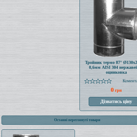
Тройник термо 87° Ø130x
0,6мм AISI 304 нержаве
оцинковка
Комента
0
грн
Останні переглянуті товари