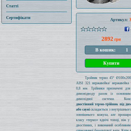
Статті
Сертифікати
Артикул:
2892
грн
Тройник термо 45° Ø100x20
AISI 321 нержавейка/ нержавейка
0,8 мм. Трійники призначені для
димовідводу разом із основни
димохідної системи. Конст
двостінний термо-трійник під дим
або сауні
складається з внутрішнього
зовнішнього кожуха, але прошаро
класу «термо» вдвічі товщі, ніж у
двостінних, і виконаний особливи
спресованої базальтової вати. Крім 