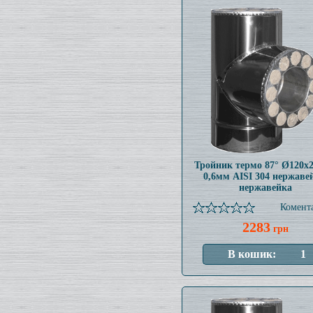
Тройник термо 87° Ø120x
0,6мм AISI 304 нержаве
нержавейка
Комента
2283
грн