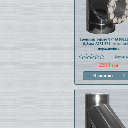
Тройник термо 87° Ø100x
0,8мм AISI 321 нержаве
нержавейка
Комента
2333
грн