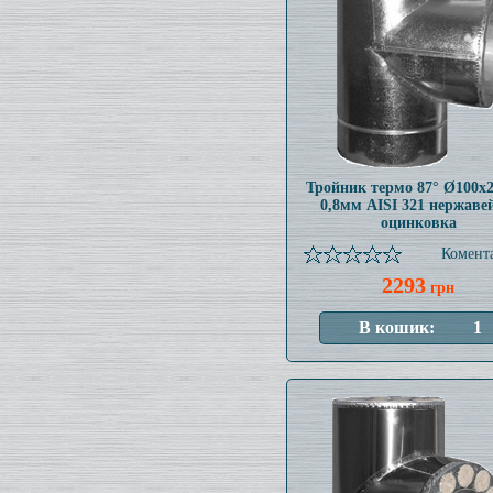
Тройник термо 87° Ø100x
0,8мм AISI 321 нержаве
оцинковка
Комента
2293
грн