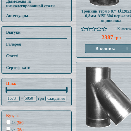
Дымоходы из
низколегированной стали
Тройник термо 87° Ø120x
Аксессуары
0,8мм AISI 304 нержаве
оцинковка
Комента
Відгуки
2387
грн
Галерея
Статті
Сертифікати
Ціна:
–
грн
Кут, °:
45
(96)
87
(96)