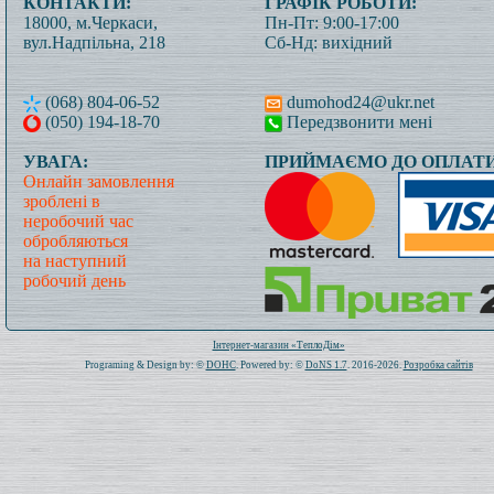
КОНТАКТИ:
ГРАФІК РОБОТИ:
18000, м.Черкаси,
Пн-Пт: 9:00-17:00
вул.Надпільна, 218
Сб-Нд: вихідний
(068) 804-06-52
dumohod24@ukr.net
(050) 194-18-70
Передзвонити мені
УВАГА:
ПРИЙМАЄМО ДО ОПЛАТИ
Онлайн замовлення
зроблені в
неробочий час
обробляються
на наступний
робочий день
Всього: 1020317 Сьогодні: 407
Інтернет-магазин «ТеплоДім»
Programing & Design by: ©
DOHC
. Powered by: ©
DoNS 1.7
. 2016-2026.
Розробка сайтів