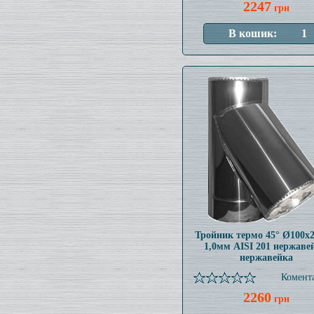
2247
грн
Тройник термо 45° Ø100x
1,0мм AISI 201 нержаве
нержавейка
Комента
2260
грн