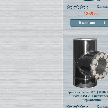
Комента
1839
грн
Тройник термо 87° Ø100x
1,0мм AISI 201 нержаве
нержавейка
Комента