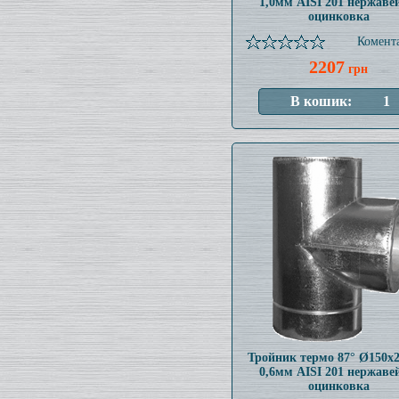
1,0мм AISI 201 нержаве
оцинковка
Комента
2207
грн
Тройник термо 87° Ø150x
0,6мм AISI 201 нержаве
оцинковка