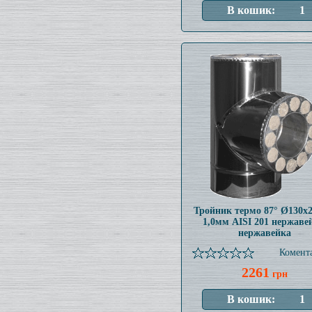
Тройник термо 87° Ø130x
1,0мм AISI 201 нержаве
нержавейка
Комента
2261
грн