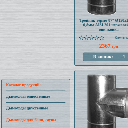
Тройник термо 87° Ø150x
0,8мм AISI 201 нержаве
оцинковка
Комента
2367
грн
Каталог продукції:
Дымоходы одностенные
Дымоходы двустенные
Дымоходы для бани, сауны