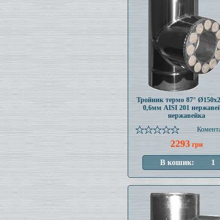
Тройник термо 87° Ø150x
0,6мм AISI 201 нержаве
нержавейка
Комента
2293
грн