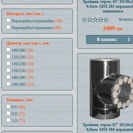
Тройник термо 45° Ø130x
0,6мм AISI 201 нержаве
оцинковка
Матеріал (вн./зов.):
Комента
Нержавійка/нержавійка
(96)
2409
Нержавійка/оцинковка
(96)
грн
Діаметр (вн./зов.), мм:
100/200
(32)
120/220
(32)
130/230
(32)
150/250
(32)
180/280
(32)
200/300
(32)
Товщина, мм:
0,6
(48)
0,8
(72)
1,0
(72)
Тройник термо 87° Ø120x
0,8мм AISI 304 нержаве