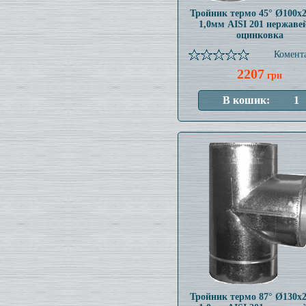
Тройник термо 45° Ø100x
1,0мм AISI 201 нержаве
оцинковка
Комента
2207
грн
Тройник термо 87° Ø130x