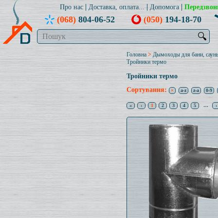
Про нас
Доставка, оплата...
Допомога
Передзвон
(068)
804-06-52
(050)
194-18-70
🔍
Головна
>
Дымоходы для бани, саун
Тройники термо
Тройники термо
Сортування:
×
a-z
z-a
0-9
«
‹
1
2
3
4
5
…
›