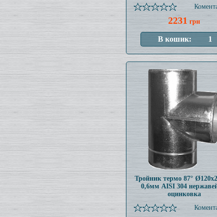
Комента
2231
грн
Тройник термо 87° Ø120x
0,6мм AISI 304 нержаве
оцинковка
Комента