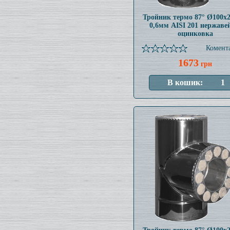
Тройник термо 87° Ø100x
0,6мм AISI 201 нержаве
оцинковка
Комента
1673
грн