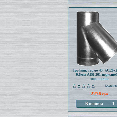
Тройник термо 45° Ø120x
0,6мм AISI 201 нержаве
оцинковка
Комента
2276
грн