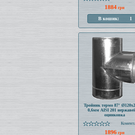
1884
грн
Тройник термо 87° Ø120x
0,6мм AISI 201 нержаве
оцинковка
Комента
1896
грн