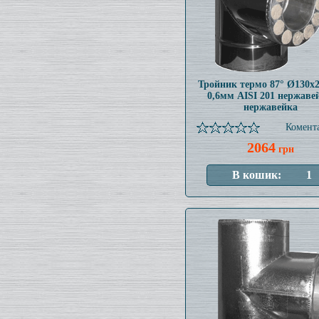
Тройник термо 87° Ø130x
0,6мм AISI 201 нержаве
нержавейка
Комента
2064
грн