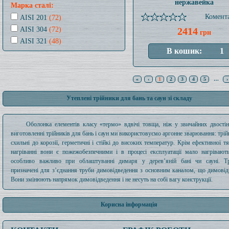
нержавейка
Марка сталі:
Комента
AISI 201
(72)
AISI 304
(72)
2414
грн
AISI 321
(48)
«
‹
1
2
3
4
5
…
›
Утеплені трійники для бань та саун зі складу
Оболонка елементів класу «термо» вдвічі товща, ніж у звичайних двості
виготовленні трійників для бань і саун ми використовуємо аргонне зварювання: трій
схильні до корозії, герметичні і стійкі до високих температур. Крім ефективної тя
нагріванні вони є пожежобезпечними і в процесі експлуатації мало нагрівают
особливо важливо при облаштуванні димаря у дерев’яній бані чи сауні. Тр
призначені для з’єднання труби димовідведення з основним каналом, що димовід
Вони змінюють напрямок димовідведення і не несуть на собі вагу конструкції.
Корисна інформація