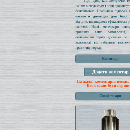
Про підбір комплектуючих те
нашим менеджерам і вони проконсул
безкоштовно! Правильно підібрані
елементи димоходу для бані 
відчутно підвищують ефективність ро
системи. Наші менеджери завж
прийняти ваше замовлення, п
економічний тариф доставки по 
залежності від габаритів вантаж
практичну пораду.
Коментарі
На жаль, коментарів немає,
Вас є шанс бути перши
Схожі товари