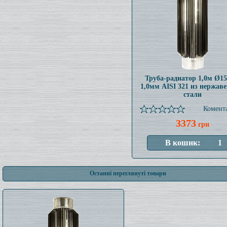
Труба-радиатор 1,0м Ø1
1,0мм AISI 321 из нержав
стали
Комента
3373
грн
Останні переглянуті товари