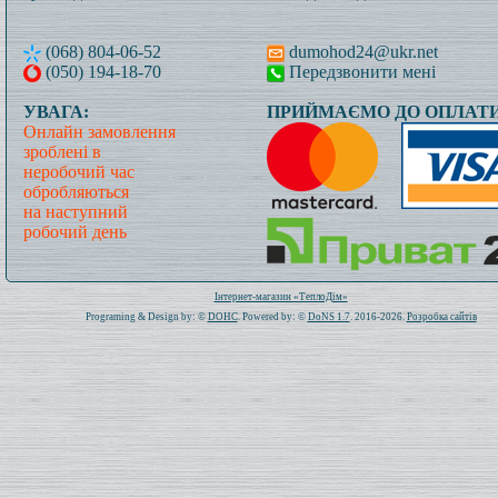
(068) 804-06-52
dumohod24@ukr.net
(050) 194-18-70
Передзвонити мені
УВАГА:
ПРИЙМАЄМО ДО ОПЛАТИ
Онлайн замовлення
зроблені в
неробочий час
обробляються
на наступний
робочий день
Всього: 1020863 Сьогодні: 480
Інтернет-магазин «ТеплоДім»
Programing & Design by: ©
DOHC
. Powered by: ©
DoNS 1.7
. 2016-2026.
Розробка сайтів