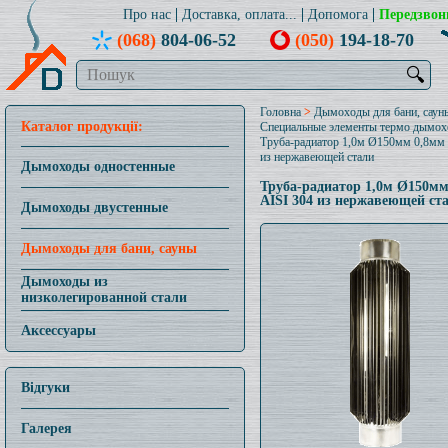
Про нас
Доставка, оплата...
Допомога
Передзвон
(068)
804-06-52
(050)
194-18-70
🔍
Головна
>
Дымоходы для бани, саун
Каталог продукції:
Специальные элементы термо дымох
Труба-радиатор 1,0м Ø150мм 0,8мм 
из нержавеющей стали
Дымоходы одностенные
Труба-радиатор 1,0м Ø150мм
AISI 304 из нержавеющей ст
Дымоходы двустенные
Дымоходы для бани, сауны
Дымоходы из
низколегированной стали
Аксессуары
Відгуки
Галерея