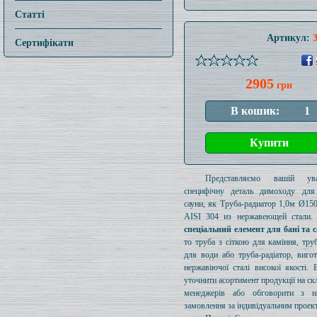
Статті
Артикул:
Сертифікати
2905
грн
Представляємо вашій ув
специфічну деталь димоходу для
сауни, як Труба-радиатор 1,0м Ø1
AISI 304 из нержавеющей стали. 
спеціальний елемент для бані та 
то труба з сіткою для каміння, тру
для води або труба-радіатор, виго
нержавіючої сталі високої якості.
уточнити асортимент продукції на ск
менеджерів або обговорити з 
замовлення за індивідуальним проек