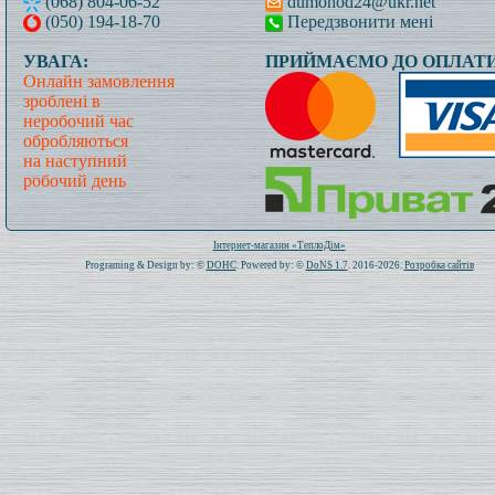
(068) 804-06-52
dumohod24@ukr.net
(050) 194-18-70
Передзвонити мені
УВАГА:
ПРИЙМАЄМО ДО ОПЛАТИ
Онлайн замовлення
зроблені в
неробочий час
обробляються
на наступний
робочий день
Всього: 1020862 Сьогодні: 479
Інтернет-магазин «ТеплоДім»
Programing & Design by: ©
DOHC
. Powered by: ©
DoNS 1.7
. 2016-2026.
Розробка сайтів