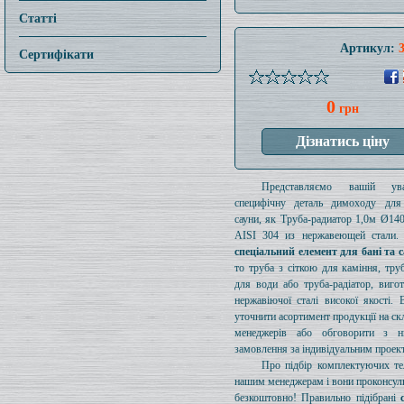
Статті
Артикул:
Сертифікати
0
грн
Представляємо вашій ув
специфічну деталь димоходу для
сауни, як Труба-радиатор 1,0м Ø1
AISI 304 из нержавеющей стали. 
спеціальний елемент для бані та 
то труба з сіткою для каміння, тру
для води або труба-радіатор, виго
нержавіючої сталі високої якості.
уточнити асортимент продукції на ск
менеджерів або обговорити з 
замовлення за індивідуальним проек
Про підбір комплектуючих те
нашим менеджерам і вони проконсул
безкоштовно! Правильно підібрані