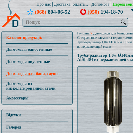
Про нас
Доставка, оплата...
Допомога
Передзвон
(068)
804-06-52
(050)
194-18-70
🔍
Головна
>
Дымоходы для бани, саун
Каталог продукції:
Специальные элементы термо дымох
Труба-радиатор 1,0м Ø140мм 1,0мм 
из нержавеющей стали
Дымоходы одностенные
Труба-радиатор 1,0м Ø140мм
AISI 304 из нержавеющей ст
Дымоходы двустенные
Дымоходы для бани, сауны
Дымоходы из
низколегированной стали
Аксессуары
Відгуки
Галерея