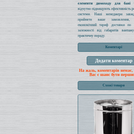
елементи димоходу для бані 
відчутно підвищують ефективність ро
системи. Наші менеджери завж
прийняти ваше замовлення, п
економічний тариф доставки по 
залежності від габаритів вантаж
практичну пораду.
Коментарі
На жаль, коментарів немає,
Вас є шанс бути перши
Схожі товари