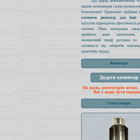
Про підбір комплектуючих те
нашим менеджерам і вони проконсул
безкоштовно! Правильно підібрані
елементи димоходу для бані 
відчутно підвищують ефективність ро
системи. Наші менеджери завж
прийняти ваше замовлення, п
економічний тариф доставки по 
залежності від габаритів вантаж
практичну пораду.
Коментарі
На жаль, коментарів немає,
Вас є шанс бути перши
Схожі товари