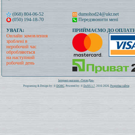
(068) 804-06-52
dumohod24@ukr.net
(050) 194-18-70
Передзвонити мені
УВАГА:
ПРИЙМАЄМО ДО ОПЛАТИ
Онлайн замовлення
зроблені в
неробочий час
обробляються
на наступний
робочий день
Всього: 1020994 Сьогодні: 104
Інтернет-магазин «ТеплоДім»
Programing & Design by: ©
DOHC
. Powered by: ©
DoNS 1.7
. 2016-2026.
Розробка сайтів