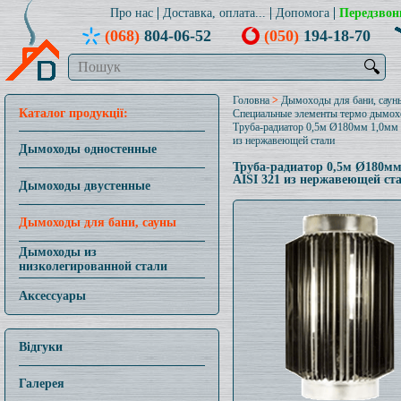
Про нас
Доставка, оплата...
Допомога
Передзвон
(068)
804-06-52
(050)
194-18-70
🔍
Головна
>
Дымоходы для бани, саун
Каталог продукції:
Специальные элементы термо дымох
Труба-радиатор 0,5м Ø180мм 1,0мм 
из нержавеющей стали
Дымоходы одностенные
Труба-радиатор 0,5м Ø180мм
AISI 321 из нержавеющей ст
Дымоходы двустенные
Дымоходы для бани, сауны
Дымоходы из
низколегированной стали
Аксессуары
Відгуки
Галерея