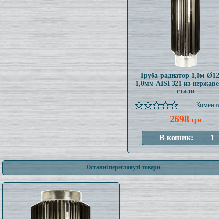
Труба-радиатор 1,0м Ø1
1,0мм AISI 321 из нержав
стали
Комента
2698
грн
Останні переглянуті товари