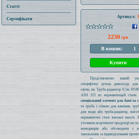
Статті
Артикул:
Сертифікати
2230
грн
Представляємо вашій ув
специфічну деталь димоходу для
сауни, як Труба-радиатор 0,5м Ø1
AISI 321 из нержавеющей стали. 
спеціальний елемент для бані та 
то труба з сіткою для каміння, тру
для води або труба-радіатор, виго
нержавіючої сталі високої якості.
уточнити асортимент продукції на ск
менеджерів або обговорити з 
замовлення за індивідуальним проек